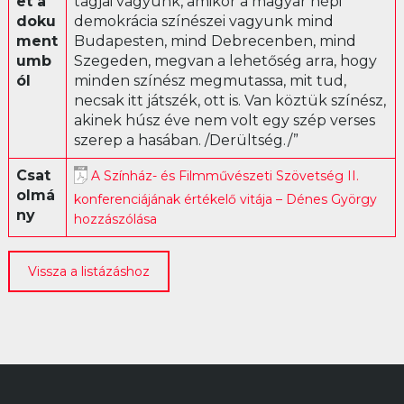
et a
tagjai vagyunk, amikor a magyar népi
doku
demokrácia színészei vagyunk mind
Librettó
ment
Budapesten, mind Debrecenben, mind
umb
Szegeden, megvan a lehetőség arra, hogy
ól
minden színész megmutassa, mit tud,
necsak itt játszék, ott is. Van köztük színész,
akinek húsz éve nem volt egy szép verses
szerep a hasában. /Derültség./”
Csat
A Színház- és Filmművészeti Szövetség II.
olmá
konferenciájának értékelő vitája – Dénes György
ny
hozzászólása
Vissza a listázáshoz