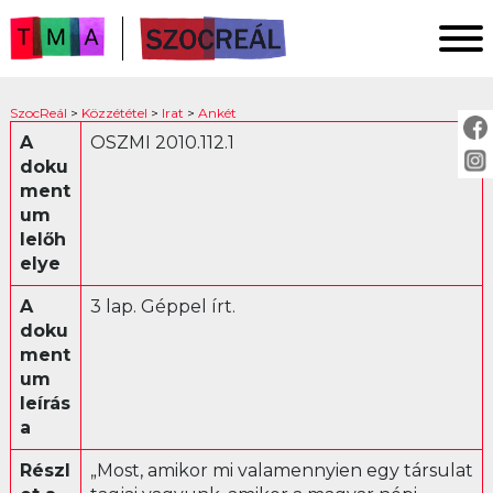
FŐOLDAL
SzocReál
>
Közzététel
>
Irat
>
Ankét
KUTATÁS
A
OSZMI 2010.112.1
doku
KÖZZÉTÉTEL
ment
KÖZVETÍTÉS
um
lelőh
elye
KÖZZÉTÉTEL:
A
3 lap. Géppel írt.
Fotó
doku
ment
Irat
um
Ankét
leírás
Jogszabály
a
Levél
Részl
„Most, amikor mi valamennyien egy társulat
Műsor