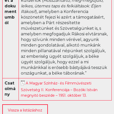
et a
küldenők (
Hosszantartó, meg-megújuló,
doku
lelkes, ütemes taps és felkiáltások: Éljen
Librettó
ment
Rákosi!
), amelyben a Konferencia
umb
köszönetét fejezi ki azért a támogatásért,
ól
amelyben a Párt részesítette
művészetünket és Szövetségünket is, s
amelyben megfogadjuk Rákosi elvtársnak,
hogy szívünk minden vérével, agyunk
minden gondolatával, alkotó munkánk
minden pillanatával népünket szolgáljuk,
az emberiség ügyét szolgáljuk, a béke
ügyét szolgáljuk, hogy ezzel a mi
munkánkkal is erősebb bástyájává tesszük
országunkat, a béke táborának.”
Csat
A Magyar Színház- és Filmművészeti
olmá
Szövetség II. Konferenciája – Bozóki István
ny
megnyitó beszéde – 1951. október 13.
Vissza a listázáshoz