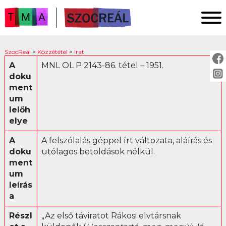
FŐOLDAL
SzocReál
>
Közzététel
>
Irat
KUTATÁS
A
MNL OL P 2143-86. tétel – 1951.
doku
KÖZZÉTÉTEL
ment
KÖZVETÍTÉS
um
lelőh
elye
KÖZZÉTÉTEL:
A
A felszólalás géppel írt változata, aláírás és
Fotó
doku
utólagos betoldások nélkül.
ment
Irat
um
Ankét
leírás
Jogszabály
a
Levél
Részl
„Az első táviratot Rákosi elvtársnak
Műsor