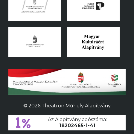
© 2026 Theatron Műhely Alapítvány
Az Alapítvány adószáma:
18202465-1-41