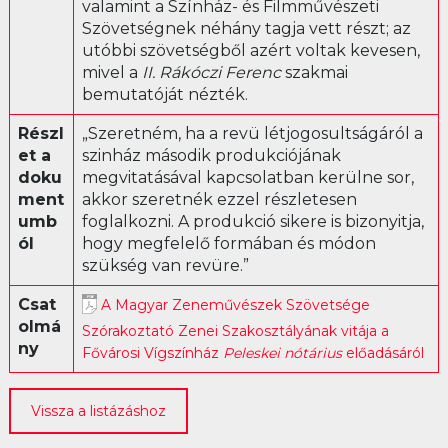
valamint a Színház- és Filmművészeti
Librettó
Szövetségnek néhány tagja vett részt; az
utóbbi szövetségből azért voltak kevesen,
mivel a
II. Rákóczi Ferenc
szakmai
bemutatóját nézték.
Részl
„Szeretném, ha a revü létjogosultságáról a
et a
szinház második produkciójának
doku
megvitatásával kapcsolatban kerülne sor,
ment
akkor szeretnék ezzel részletesen
umb
foglalkozni. A produkció sikere is bizonyitja,
ól
hogy megfelelő formában és módon
szükség van revüre.”
Csat
A Magyar Zeneművészek Szövetsége
olmá
Szórakoztató Zenei Szakosztályának vitája a
ny
Fővárosi Vígszínház
Peleskei nótárius
előadásáról
Vissza a listázáshoz