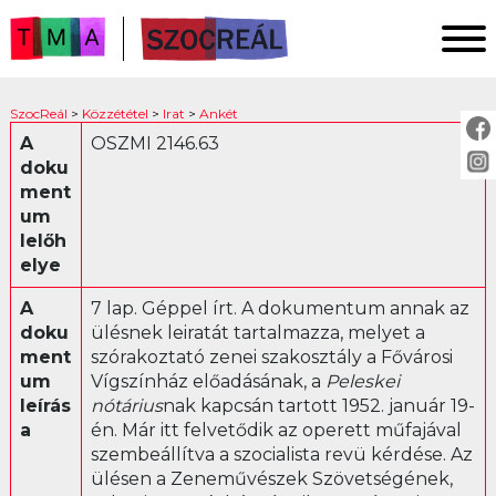
FŐOLDAL
SzocReál
>
Közzététel
>
Irat
>
Ankét
KUTATÁS
A
OSZMI 2146.63
doku
KÖZZÉTÉTEL
ment
KÖZVETÍTÉS
um
lelőh
elye
KÖZZÉTÉTEL:
A
7 lap. Géppel írt. A dokumentum annak az
Fotó
doku
ülésnek leiratát tartalmazza, melyet a
ment
szórakoztató zenei szakosztály a Fővárosi
Irat
um
Vígszínház előadásának, a
Peleskei
Ankét
leírás
nótárius
nak kapcsán tartott 1952. január 19-
Jogszabály
a
én. Már itt felvetődik az operett műfajával
szembeállítva a szocialista revü kérdése. Az
Levél
ülésen a Zeneművészek Szövetségének,
Műsor