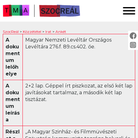
FŐOLDAL
SzocReál
>
Közzététel
>
Irat
>
Ankét
KUTATÁS
A
Magyar Nemzeti Levéltár Országos
doku
Levéltára 276.f. 89.cs.402. őe.
KÖZZÉTÉTEL
ment
KÖZVETÍTÉS
um
lelőh
elye
KÖZZÉTÉTEL:
A
2+2 lap. Géppel írt piszkozat, az első két lap
Fotó
doku
javításokat tartalmaz, a második két lap
ment
tisztázat.
Irat
um
Ankét
leírás
Jogszabály
a
Levél
Részl
„A Magyar Szinház- és Filmmüvészeti
Műsor