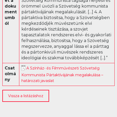
et a
Szövetség kommunista tagsága helyesli és
doku
örömmel üvözli a Szövetség kommunista
Librettó
ment
pártaktivájának megalakulását. […] 4. A
umb
pártaktiva biztositsa, hogy a Szövetségben
ól
megkezdődjék müvészetünk elvi
kérdéseinek tisztázása, a szovjet
tapasztalatok rendszeres elvi- és gyakorlati
felhasználása, biztositsa, hogy a Szövetség
megszervezze, anyaggal lássa el a párttag
és a pártonkivüli müvészek rendszeres
ideológiai és szakmai továbbképzését [...].”
Csat
A Színház- és Filmművészeti Szövetség
olmá
Kommunista Pártaktívájának megalakulása –
ny
határozati javaslat
Vissza a listázáshoz