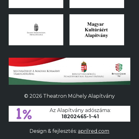
© 2026 Theatron Műhely Alapítvány
Az Alapítvány adószáma:
18202465-1-41
Design & fejlesztés:
aprilred.com