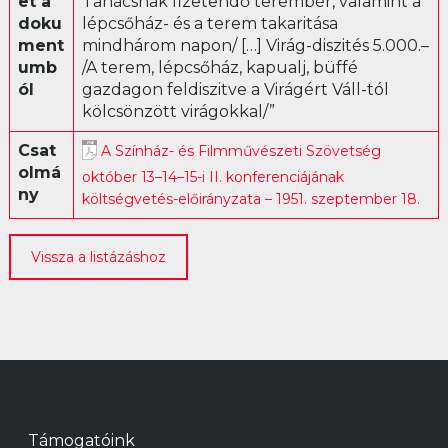
et a
Tanácsnak fizetendő terembér, valamint a
doku
lépcsőház- és a terem takaritása
Librettó
ment
mindhárom napon/ […] Virág-diszités 5.000.–
umb
/A terem, lépcsőház, kapualj, büffé
ól
gazdagon feldiszitve a Virágért Váll-tól
kölcsönzött virágokkal/”
Csat
A Színház- és Filmművészeti Szövetség
olmá
október 13–14–15-i II. konferenciájának
ny
költségvetés-előirányzata – 1951. szeptember 18.
Vissza a listázáshoz
Támogatóink