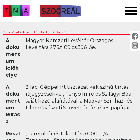
FŐOLDAL
SzocReál
>
Közzététel
>
Irat
>
Ankét
KUTATÁS
A
Magyar Nemzeti Levéltár Országos
doku
Levéltára 276.f. 89.cs.396. őe.
KÖZZÉTÉTEL
ment
KÖZVETÍTÉS
um
lelőh
elye
KÖZZÉTÉTEL:
A
2 lap. Géppel írt tisztázat kék színű tintás
Fotó
doku
rájegyzésekkel, Fenyő Imre és Szilágyi Bea
ment
saját kezű aláírásával, a Magyar Színház- és
Irat
um
Filmművészeti Szövetség fejléces papírján.
Ankét
leírás
Jogszabály
a
Levél
Részl
„Terembér és takaritás 3.000. – /A
Műsor