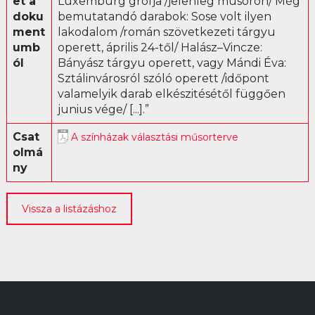
et a
Luxemburg grófja /jelenleg müsoron/ Még
doku
bemutatandó darabok: Sose volt ilyen
Librettó
ment
lakodalom /román szövetkezeti tárgyu
umb
operett, április 24-től/ Halász–Vincze:
ól
Bányász tárgyu operett, vagy Mándi Éva:
Sztálinvárosról szóló operett /időpont
valamelyik darab elkészitésétől függően
junius vége/ [...].”
Csat
A színházak választási műsorterve
olmá
ny
Vissza a listázáshoz