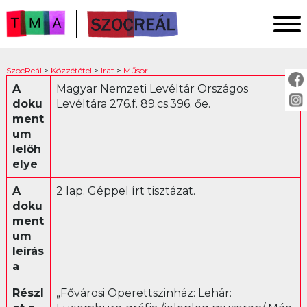
FŐOLDAL
SzocReál
>
Közzététel
>
Irat
>
Műsor
KUTATÁS
A
Magyar Nemzeti Levéltár Országos
doku
Levéltára 276.f. 89.cs.396. őe.
KÖZZÉTÉTEL
ment
KÖZVETÍTÉS
um
lelőh
elye
KÖZZÉTÉTEL:
A
2 lap. Géppel írt tisztázat.
Fotó
doku
ment
Irat
um
Ankét
leírás
Jogszabály
a
Levél
Részl
„Fővárosi Operettszinház: Lehár:
Műsor