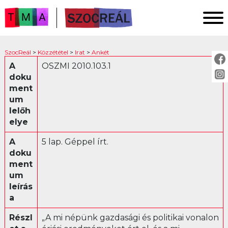
FŐOLDAL
SzocReál
>
Közzététel
>
Irat
>
Ankét
KUTATÁS
A
OSZMI 2010.103.1
doku
KÖZZÉTÉTEL
ment
KÖZVETÍTÉS
um
lelőh
elye
KÖZZÉTÉTEL:
A
5 lap. Géppel írt.
Fotó
doku
ment
Irat
um
Ankét
leírás
Jogszabály
a
Levél
Részl
„A mi népünk gazdasági és politikai vonalon
Műsor