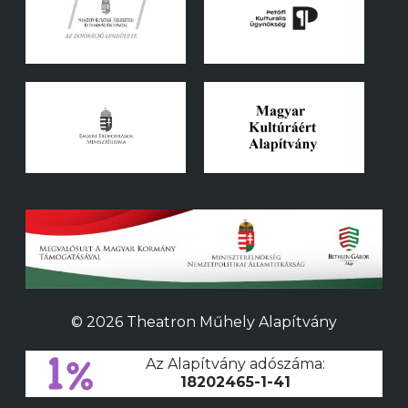
© 2026 Theatron Műhely Alapítvány
Az Alapítvány adószáma:
18202465-1-41