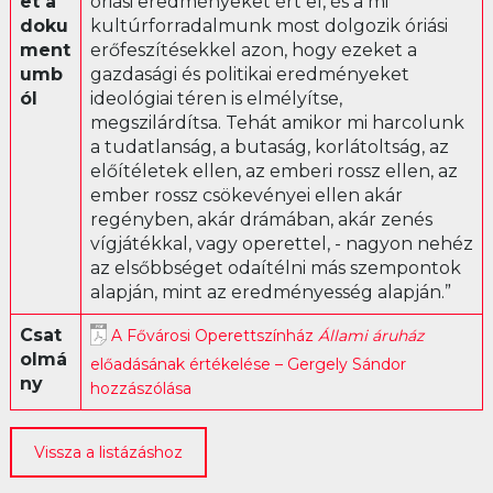
et a
óriási eredményeket ért el, és a mi
doku
kultúrforradalmunk most dolgozik óriási
Librettó
ment
erőfeszítésekkel azon, hogy ezeket a
umb
gazdasági és politikai eredményeket
ól
ideológiai téren is elmélyítse,
megszilárdítsa. Tehát amikor mi harcolunk
a tudatlanság, a butaság, korlátoltság, az
előítéletek ellen, az emberi rossz ellen, az
ember rossz csökevényei ellen akár
regényben, akár drámában, akár zenés
vígjátékkal, vagy operettel, - nagyon nehéz
az elsőbbséget odaítélni más szempontok
alapján, mint az eredményesség alapján.”
Csat
A Fővárosi Operettszínház
Állami áruház
olmá
előadásának értékelése – Gergely Sándor
ny
hozzászólása
Vissza a listázáshoz