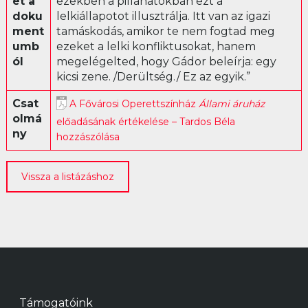
et a
ezekben a pillanatokban ezt a
doku
lelkiállapotot illusztrálja. Itt van az igazi
Librettó
ment
tamáskodás, amikor te nem fogtad meg
umb
ezeket a lelki konfliktusokat, hanem
ól
megelégelted, hogy Gádor beleírja: egy
kicsi zene. /Derültség./ Ez az egyik.”
Csat
A Fővárosi Operettszínház
Állami áruház
olmá
előadásának értékelése – Tardos Béla
ny
hozzászólása
Vissza a listázáshoz
Támogatóink