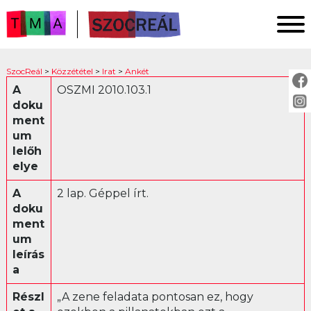
FŐOLDAL
SzocReál
>
Közzététel
>
Irat
>
Ankét
KUTATÁS
A
OSZMI 2010.103.1
doku
KÖZZÉTÉTEL
ment
KÖZVETÍTÉS
um
lelőh
elye
KÖZZÉTÉTEL:
A
2 lap. Géppel írt.
Fotó
doku
ment
Irat
um
Ankét
leírás
Jogszabály
a
Levél
Részl
„A zene feladata pontosan ez, hogy
Műsor