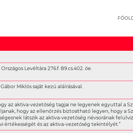
FŐOL
rszágos Levéltára 276.f. 89.cs.402. őe.
t Gábor Miklós saját kezű aláírásával.
gy az aktiva-vezetőség tagjai ne legyenek egyuttal a Szö
janak, hogy az ellenőrzés biztositható legyen, hogy a S
kségesnek látszik az aktiva-vezetőség névsorának felülviz
vi értékességét és az aktiva-vezetőség tekintélyét.”