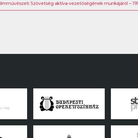
Filmművészeti Szövetség aktíva-vezetőségének munkájáról – 1952.