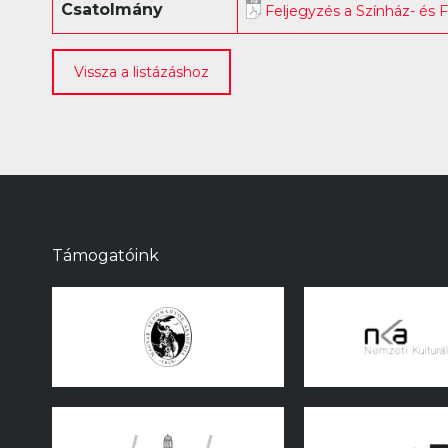
Csatolmány
Feljegyzés a Színház- és 
Vissza a listázáshoz
Támogatóink