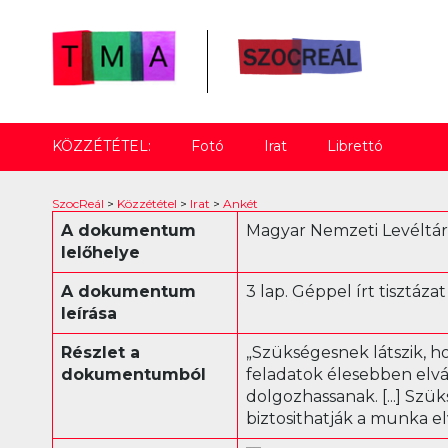
KÖZZÉTÉTEL:
Fotó
Irat
Librettó
SzocReál
>
Közzététel
>
Irat
>
Ankét
A dokumentum
Magyar Nemzeti Levéltár O
lelőhelye
A dokumentum
3 lap. Géppel írt tisztáza
leírása
Részlet a
„Szükségesnek látszik, ho
dokumentumból
feladatok élesebben elvál
dolgozhassanak. [...] Szü
biztosithatják a munka el