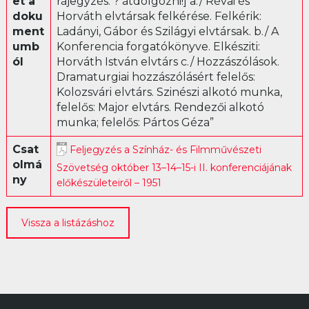
et a
rájegyzés: ? átdolgozni!] a./ Révai és
doku
Horváth elvtársak felkérése. Felkérik:
Librettó
ment
Ladányi, Gábor és Szilágyi elvtársak. b./ A
umb
Konferencia forgatókönyve. Elkésziti:
ól
Horváth István elvtárs c./ Hozzászólások.
Dramaturgiai hozzászólásért felelős:
Kolozsvári elvtárs. Szinészi alkotó munka,
felelős: Major elvtárs. Rendezői alkotó
munka; felelős: Pártos Géza”
Csat
Feljegyzés a Színház- és Filmművészeti
olmá
Szövetség október 13–14–15-i II. konferenciájának
ny
előkészületeiről – 1951
Vissza a listázáshoz