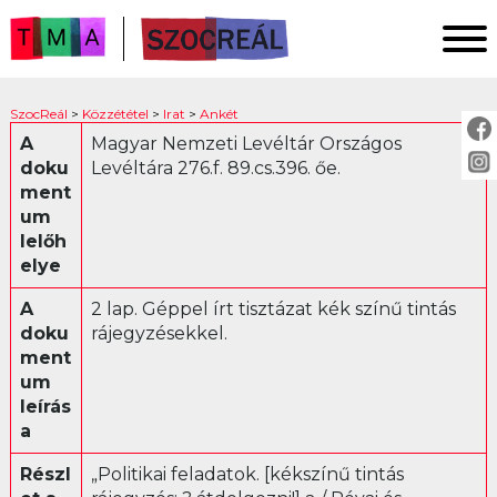
FŐOLDAL
SzocReál
>
Közzététel
>
Irat
>
Ankét
KUTATÁS
A
Magyar Nemzeti Levéltár Országos
doku
Levéltára 276.f. 89.cs.396. őe.
KÖZZÉTÉTEL
ment
KÖZVETÍTÉS
um
lelőh
elye
KÖZZÉTÉTEL:
A
2 lap. Géppel írt tisztázat kék színű tintás
Fotó
doku
rájegyzésekkel.
ment
Irat
um
Ankét
leírás
Jogszabály
a
Levél
Részl
„Politikai feladatok. [kékszínű tintás
Műsor