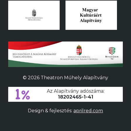
© 2026 Theatron Műhely Alapítvány
Az Alapítvány adószáma:
18202465-1-41
Design & fejlesztés:
aprilred.com