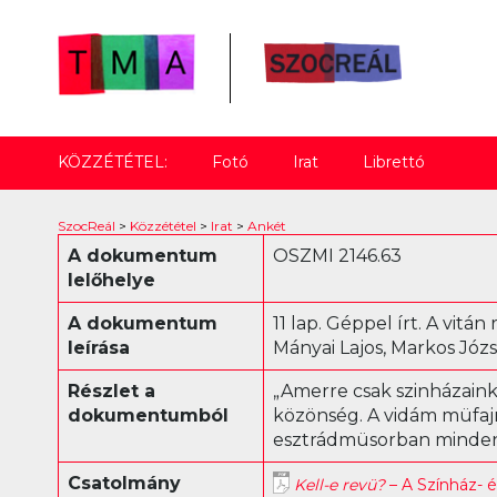
KÖZZÉTÉTEL:
Fotó
Irat
Librettó
SzocReál
>
Közzététel
>
Irat
>
Ankét
A dokumentum
OSZMI 2146.63
lelőhelye
A dokumentum
11 lap. Géppel írt. A vitá
leírása
Mányai Lajos, Markos Józs
Részlet a
„Amerre csak szinházaink
dokumentumból
közönség. A vidám müfajr
esztrádmüsorban minden 
Csatolmány
Kell-e revü?
– A Színház- 