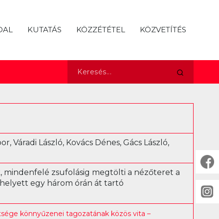
DAL
KUTATÁS
KÖZZÉTÉTEL
KÖZVETÍTÉS
bor, Váradi László, Kovács Dénes, Gács László,
 mindenfelé zsufolásig megtölti a nézőteret a
 helyett egy három órán át tartó
sége könnyűzenei tagozatának közös vita –