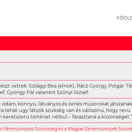
FŐOL
n részt vettek: Szilágyi Bea (elnök), Rácz György, Polgár Ti
ef, Gyöngy Pál valamint Szőnyi József.
 vidám, könnyü, látványos és zenés müsorokat játszanak,
a tehát ugy látszik szükség van és valószinü, hogy revü
keretszerü történet nélkül – fárasztaná a közönséget.”
és Filmművészeti Szövetség és a Magyar Zeneművészek Szövet