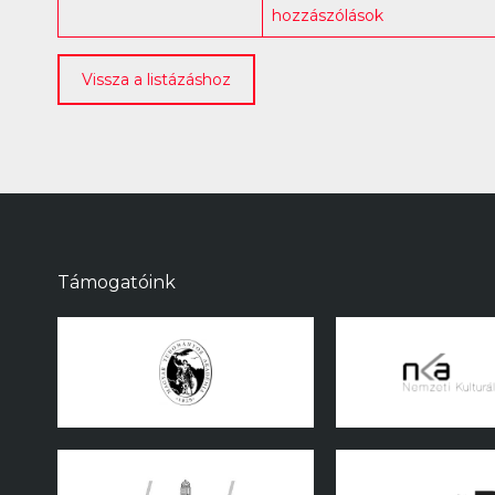
hozzászólások
Vissza a listázáshoz
Támogatóink