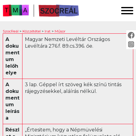
FŐOLDAL
SzocReál
>
Közzététel
>
Irat
>
Műsor
KUTATÁS
A
Magyar Nemzeti Levéltár Országos
doku
Levéltára 276.f. 89.cs.396. őe.
KÖZZÉTÉTEL
ment
KÖZVETÍTÉS
um
lelőh
elye
KÖZZÉTÉTEL:
A
3 lap. Géppel írt szöveg kék színű tintás
Fotó
doku
rájegyzésekkel, aláírás nélkül.
ment
Irat
um
Ankét
leírás
Jogszabály
a
Levél
Részl
„Értesitem, hogy a Népmüvelési
Műsor