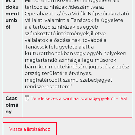
et a
Minisztérium közvetlen felügyelete alá
doku
tartozó szinházak /ideszámitva az
Librettó
ment
Operaházat is,/ és a Vidéki Népszórakoztató
umb
Vállalat, valamint a Tanácsok felügyelete
ól
alá tartozó szinházak és egyéb
szórakoztató intézmények, illetve
vállalatok előadásainak, továbbá a
Tanácsok felügyelete alatt a
kulturotthonokban vagy egyéb helyeken
megtartandó szinházjellegü müsorok
bármikori megtekintésére jogositó az egész
ország területére érvényes,
meghatározott számu szabadjegyet
rendszeresitettem.”
Csat
Rendelkezés a színházi szabadjegyekről – 1951
olmá
ny
Vissza a listázáshoz