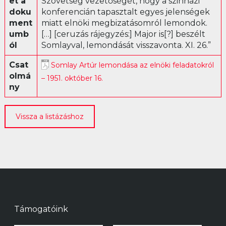
et a
Szövetség vezetőségét, hogy a szinházi
doku
konferencián tapasztalt egyes jelenségek
Librettó
ment
miatt elnöki megbizatásomról lemondok.
umb
[…] [ceruzás rájegyzés:] Major is[?] beszélt
ól
Somlayval, lemondását visszavonta. XI. 26.”
Csat
Somlay Artúr lemondása az elnöki feladatokról
olmá
– 1951. október 16.
ny
Vissza a listázáshoz
Támogatóink