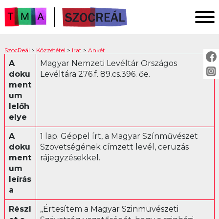
FŐOLDAL
SzocReál
>
Közzététel
>
Irat
>
Ankét
KUTATÁS
A
Magyar Nemzeti Levéltár Országos
doku
Levéltára 276.f. 89.cs.396. őe.
KÖZZÉTÉTEL
ment
KÖZVETÍTÉS
um
lelőh
elye
KÖZZÉTÉTEL:
A
1 lap. Géppel írt, a Magyar Színművészet
Fotó
doku
Szövetségének címzett levél, ceruzás
ment
rájegyzésekkel.
Irat
um
Ankét
leírás
Jogszabály
a
Levél
Részl
„Értesítem a Magyar Szinmüvészeti
Műsor