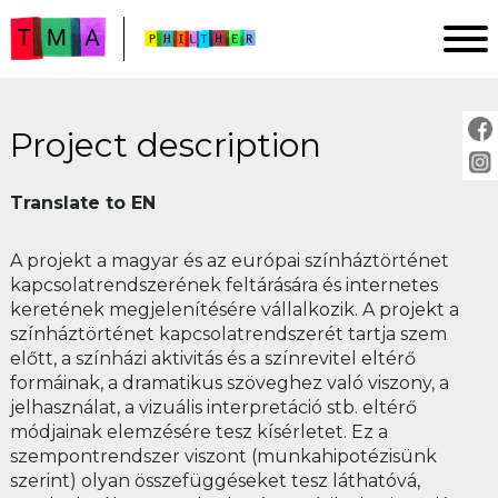
Project description
HOMEPAGE
ANALYSIS
Translate to EN
IMPRINT
A projekt a magyar és az európai színháztörténet
PROJECT DESCRIPTION
kapcsolatrendszerének feltárására és internetes
GUIDE
keretének megjelenítésére vállalkozik. A projekt a
színháztörténet kapcsolatrendszerét tartja szem
előtt, a színházi aktivitás és a színrevitel eltérő
PLAYS:
formáinak, a dramatikus szöveghez való viszony, a
jelhasználat, a vizuális interpretáció stb. eltérő
by title
módjainak elemzésére tesz kísérletet. Ez a
by year
szempontrendszer viszont (munkahipotézisünk
by director
szerint) olyan összefüggéseket tesz láthatóvá,