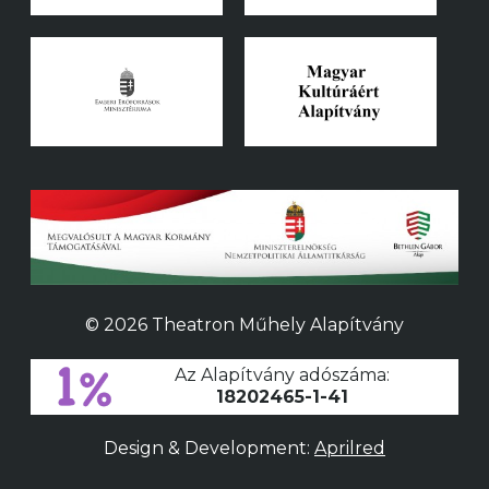
© 2026 Theatron Műhely Alapítvány
Az Alapítvány adószáma:
18202465-1-41
Design & Development:
Aprilred