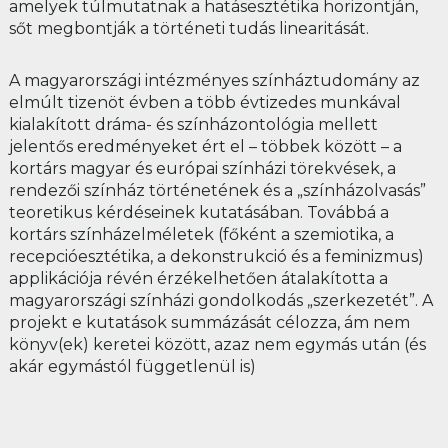
amelyek túlmutatnak a hatásesztétika horizontján,
sőt megbontják a történeti tudás linearitását.
A magyarországi intézményes színháztudomány az
elmúlt tizenöt évben a több évtizedes munkával
kialakított dráma- és színházontológia mellett
jelentős eredményeket ért el – többek között – a
kortárs magyar és európai színházi törekvések, a
rendezői színház történetének és a „színházolvasás”
teoretikus kérdéseinek kutatásában. Továbbá a
kortárs színházelméletek (főként a szemiotika, a
recepcióesztétika, a dekonstrukció és a feminizmus)
applikációja révén érzékelhetően átalakította a
magyarországi színházi gondolkodás „szerkezetét”. A
projekt e kutatások summázását célozza, ám nem
könyv(ek) keretei között, azaz nem egymás után (és
akár egymástól függetlenül is)