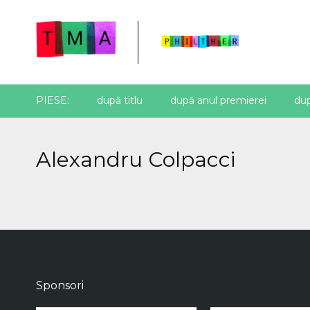
PIESE:
după titlu
după anul premierei
dup
Alexandru Colpacci
Sponsori