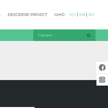
Ă
DESCRIERE PROIECT
GHID
HU
|
EN
|
RO