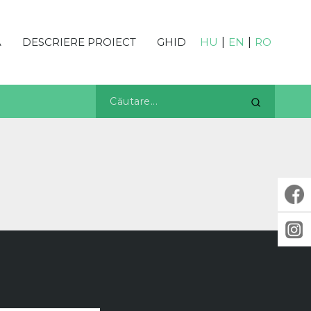
Ă
DESCRIERE PROIECT
GHID
HU
|
EN
|
RO