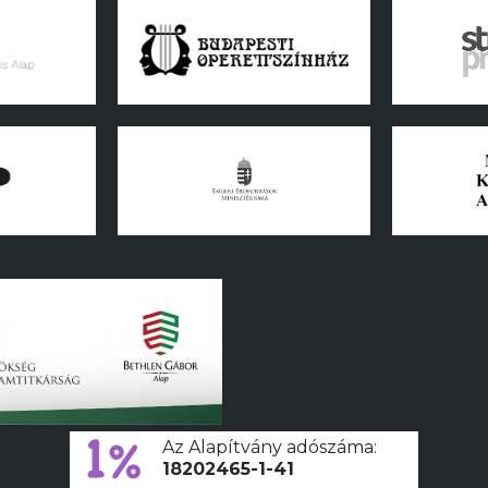
Az Alapítvány adószáma:
18202465-1-41