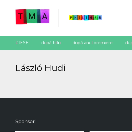
PIESE:
după titlu
după anul premierei
dup
László Hudi
Sponsori