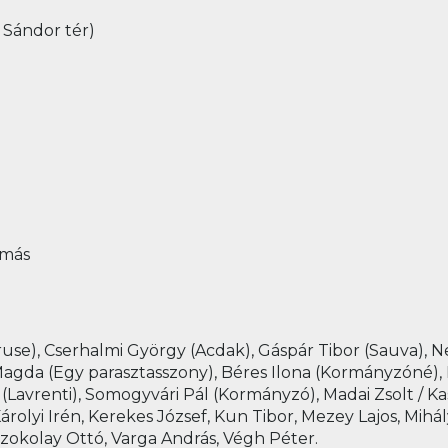
 Sándor tér)
amás
ruse), Cserhalmi György (Acdak), Gáspár Tibor (Sauva), 
Magda (Egy parasztasszony), Béres Ilona (Kormányzóné), 
Lavrenti), Somogyvári Pál (Kormányzó), Madai Zsolt / Kasn
árolyi Irén, Kerekes József, Kun Tibor, Mezey Lajos, Mihál
 Szokolay Ottó, Varga András, Végh Péter.