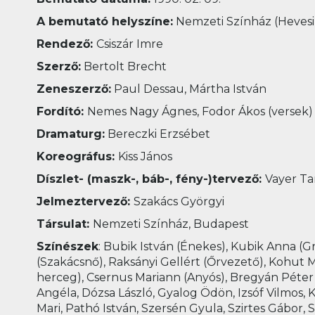
A bemutató helyszíne:
Nemzeti Színház (Hevesi
Rendező:
Csiszár Imre
Szerző:
Bertolt Brecht
Zeneszerző:
Paul Dessau, Mártha István
Fordító:
Nemes Nagy Ágnes, Fodor Ákos (versek)
Dramaturg:
Bereczki Erzsébet
Koreográfus:
Kiss János
Díszlet- (maszk-, báb-, fény-)tervező:
Vayer T
Jelmeztervező:
Szakács Györgyi
Társulat:
Nemzeti Színház, Budapest
Színészek
: Bubik István (Énekes), Kubik Anna (G
(Szakácsnő), Raksányi Gellért (Őrvezető), Kohut 
herceg), Csernus Mariann (Anyós), Bregyán Péter (
Angéla, Dózsa László, Gyalog Ödön, Izsóf Vilmos, K
Mari, Pathó István, Szersén Gyula, Szirtes Gábor,