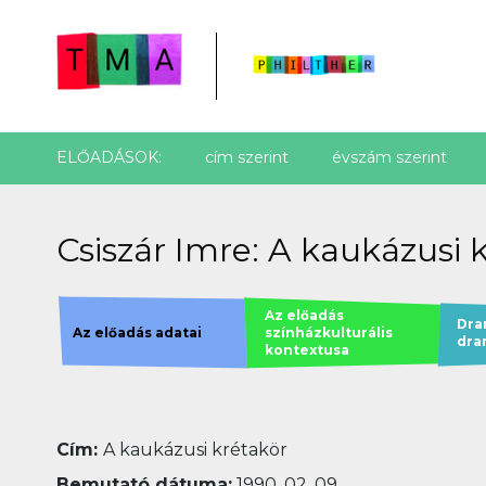
ELŐADÁSOK:
cím szerint
évszám szerint
Csiszár Imre: A kaukázusi k
Az előadás
Dra
Az előadás adatai
színházkulturális
dra
kontextusa
Cím:
A kaukázusi krétakör
Bemutató dátuma:
1990. 02. 09.