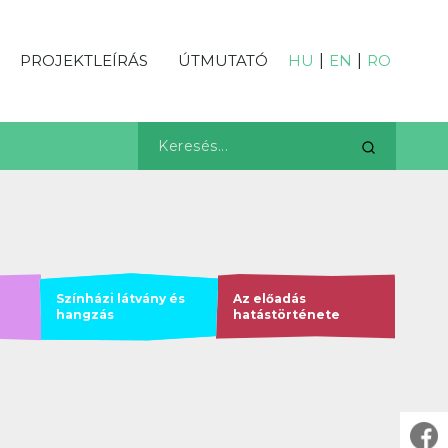
PROJEKTLEÍRÁS
ÚTMUTATÓ
HU
|
EN
|
RO
Színházi látvány és
Az előadás
hangzás
hatástörténete