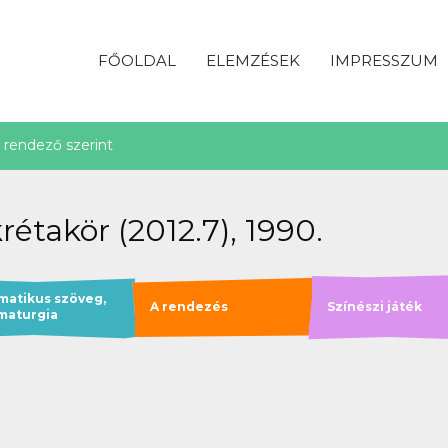
FŐOLDAL
ELEMZÉSEK
IMPRESSZUM
rendező szerint
rétakör (2012.7), 1990.
matikus szöveg,
A rendezés
Színészi játék
maturgia