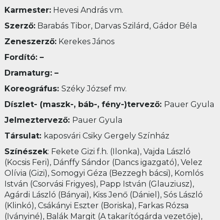
Karmester:
Hevesi András vm.
Szerző:
Barabás Tibor, Darvas Szilárd, Gádor Béla
Zeneszerző:
Kerekes János
Fordító: –
Dramaturg:
–
Koreográfus:
Széky József mv.
Díszlet- (maszk-, báb-, fény-)tervező:
Pauer Gyula
Jelmeztervező:
Pauer Gyula
Társulat:
kaposvári Csiky Gergely Színház
Színészek
: Fekete Gizi f.h. (Ilonka), Vajda László
(Kocsis Feri), Dánffy Sándor (Dancs igazgató), Velez
Olívia (Gizi), Somogyi Géza (Bezzegh bácsi), Komlós
István (Csorvási Frigyes), Papp István (Glauziusz),
Agárdi László (Bányai), Kiss Jenő (Dániel), Sós László
(Klinkó), Csákányi Eszter (Boriska), Farkas Rózsa
(Iványiné), Balák Margit (A takarítógárda vezetője),