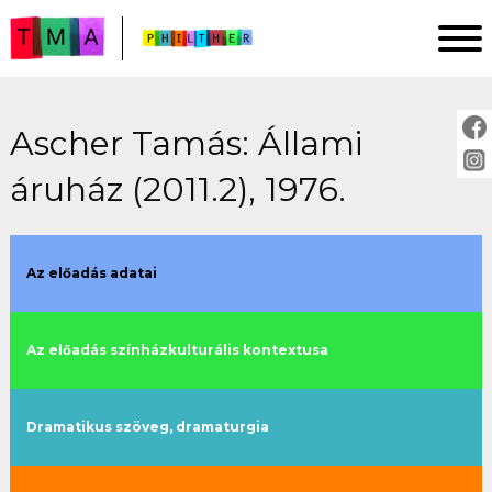
Ascher Tamás: Állami
FŐOLDAL
áruház (2011.2), 1976.
ELEMZÉSEK
IMPRESSZUM
PROJEKTLEÍRÁS
Az előadás adatai
ÚTMUTATÓ
Az előadás színházkulturális kontextusa
ELŐADÁSOK:
cím szerint
Dramatikus szöveg, dramaturgia
évszám szerint
rendező szerint