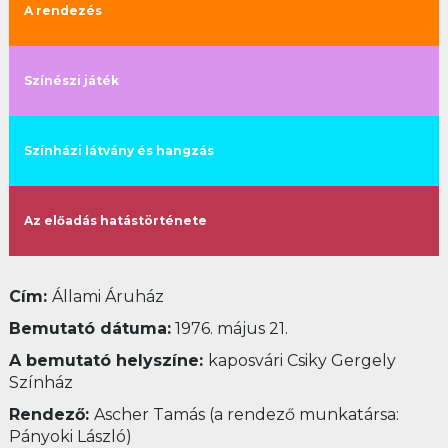
A rendezés
Színészi játék
Színházi látvány és hangzás
Az előadás hatástörténete
Cím:
Állami Áruház
Bemutató dátuma:
1976. május 21.
A bemutató helyszíne:
kaposvári Csiky Gergely
Színház
Rendező:
Ascher Tamás (a rendező munkatársa:
Pányoki László)