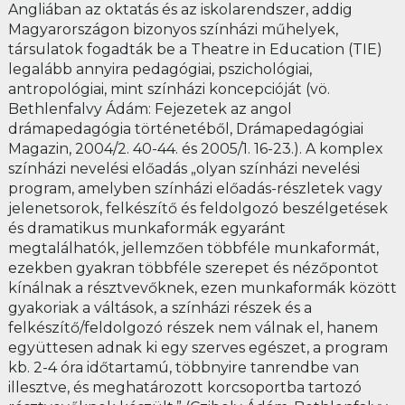
Angliában az oktatás és az iskolarendszer, addig
Magyarországon bizonyos színházi műhelyek,
társulatok fogadták be a Theatre in Education (TIE)
legalább annyira pedagógiai, pszichológiai,
antropológiai, mint színházi koncepcióját (vö.
Bethlenfalvy Ádám: Fejezetek az angol
drámapedagógia történetéből, Drámapedagógiai
Magazin, 2004/2. 40-44. és 2005/1. 16-23.). A komplex
színházi nevelési előadás „olyan színházi nevelési
program, amelyben színházi előadás-részletek vagy
jelenetsorok, felkészítő és feldolgozó beszélgetések
és dramatikus munkaformák egyaránt
megtalálhatók, jellemzően többféle munkaformát,
ezekben gyakran többféle szerepet és nézőpontot
kínálnak a résztvevőknek, ezen munkaformák között
gyakoriak a váltások, a színházi részek és a
felkészítő/feldolgozó részek nem válnak el, hanem
együttesen adnak ki egy szerves egészet, a program
kb. 2-4 óra időtartamú, többnyire tanrendbe van
illesztve, és meghatározott korcsoportba tartozó