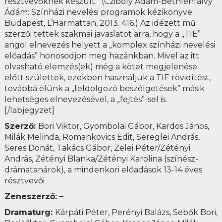
résztvevőknek készült.” (Cziboly Ádám-Bethlenfalvy
Ádám: Színházi nevelési programok kézikönyve.
Budapest, L’Harmattan, 2013. 416.) Az idézett mű
szerzői tettek szakmai javaslatot arra, hogy a „TIE”
angol elnevezés helyett a „komplex színházi nevelési
előadás” honosodjon meg hazánkban. Mivel az itt
olvasható elemzés(ek) még a kötet megjelenése
előtt születtek, ezekben használjuk a TIE rövidítést,
továbbá élünk a „feldolgozó beszélgetések” másik
lehetséges elnevezésével, a „fejtés”-sel is.
[/labjegyzet]
Szerző:
Bori Viktor, Gyombolai Gábor, Kardos János,
Milák Melinda, Romankovics Edit, Sereglei András,
Seres Donát, Takács Gábor, Zelei Péter/Zétényi
András, Zétényi Blanka/Zétényi Karolina (színész-
drámatanárok), a mindenkori előadások 13-14 éves
résztvevői
Zeneszerző: –
Dramaturg:
Kárpáti Péter, Perényi Balázs, Sebők Bori,