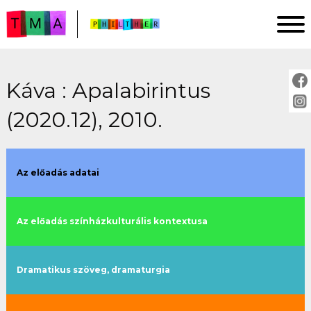
Káva : Apalabirintus
FŐOLDAL
(2020.12), 2010.
ELEMZÉSEK
IMPRESSZUM
PROJEKTLEÍRÁS
Az előadás adatai
ÚTMUTATÓ
Az előadás színházkulturális kontextusa
ELŐADÁSOK:
cím szerint
Dramatikus szöveg, dramaturgia
évszám szerint
rendező szerint