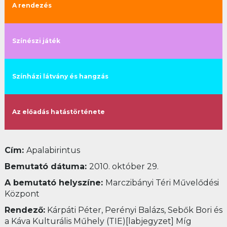
A rendezés
Színészi játék
Színházi látvány és hangzás
Az előadás hatástörténete
Cím:
Apalabirintus
Bemutató dátuma:
2010. október 29.
A bemutató helyszíne:
Marczibányi Téri Művelődési
Központ
Rendező:
Kárpáti Péter, Perényi Balázs, Sebők Bori és
a Káva Kulturális Műhely (TIE)[labjegyzet] Míg