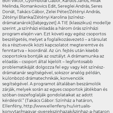
Bori Viktor, Gyombolai Gábor, Kardos János, Milák
Melinda, Romankovics Edit, Sereglei András, Seres
Donát, Takács Gábor, Zelei Péter/Zétényi András,
Zétényi Blanka/Zétényi Karolina (színész-
drámatanárok)[labjegyzet] A TIE (klasszikus) modellje
szerint „a színházi előadás a három órás színházi
program elején van. Ezt követi egy egész csoportos
beszélgetés, melyet a foglalkozásvezető – a társulat
és a résztvevők közti kapcsolatot megteremtve és
fenntartva – koordinál. Az ún. fejtés után kisebb
csoportokra bontják az osztályt. A drámamunka az
előadás – csoport által kijelölt – legfontosabb
problematikáját dolgozza fel egy vagy két színész-
drámatanár segítségével, sokszor analóg példán,
különböző drámatechnikák, konvenciók
segítségével. A programot általában beszámolók
zárják, melyek során az egyes csoportok játékban és
szóban összefoglalják gondolataikat az adott
kérdésről.” (Takács Gábor: Színház a határon,
Ellenfény, http://www.ellenfeny.hu/virtualis-
konyvtar/magyar-gyerekszinhazak/szinhaz-a-hataron