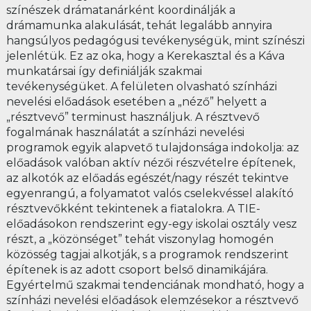
színészek drámatanárként koordinálják a
drámamunka alakulását, tehát legalább annyira
hangsúlyos pedagógusi tevékenységük, mint színészi
jelenlétük. Ez az oka, hogy a Kerekasztal és a Káva
munkatársai így definiálják szakmai
tevékenységüket. A felületen olvasható színházi
nevelési előadások esetében a „néző” helyett a
„résztvevő” terminust használjuk. A résztvevő
fogalmának használatát a színházi nevelési
programok egyik alapvető tulajdonsága indokolja: az
előadások valóban aktív nézői részvételre építenek,
az alkotók az előadás egészét/nagy részét tekintve
egyenrangú, a folyamatot valós cselekvéssel alakító
résztvevőkként tekintenek a fiatalokra. A TIE-
előadásokon rendszerint egy-egy iskolai osztály vesz
részt, a „közönséget” tehát viszonylag homogén
közösség tagjai alkotják, s a programok rendszerint
építenek is az adott csoport belső dinamikájára.
Egyértelmű szakmai tendenciának mondható, hogy a
színházi nevelési előadások elemzésekor a résztvevő