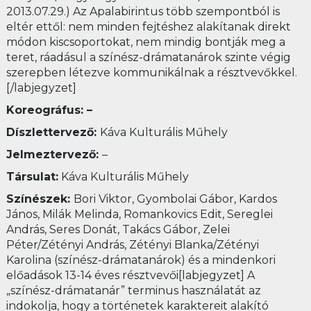
2013.07.29.) Az Apalabirintus több szempontból is
eltér ettől: nem minden fejtéshez alakítanak direkt
módon kiscsoportokat, nem mindig bontják meg a
teret, ráadásul a színész-drámatanárok szinte végig
szerepben létezve kommunikálnak a résztvevőkkel.
[/labjegyzet]
Koreográfus: –
Díszlettervező:
Káva Kulturális Műhely
Jelmeztervező:
–
Társulat:
Káva Kulturális Műhely
Színészek:
Bori Viktor, Gyombolai Gábor, Kardos
János, Milák Melinda, Romankovics Edit, Sereglei
András, Seres Donát, Takács Gábor, Zelei
Péter/Zétényi András, Zétényi Blanka/Zétényi
Karolina (színész-drámatanárok) és a mindenkori
előadások 13-14 éves résztvevői[labjegyzet] A
„színész-drámatanár” terminus használatát az
indokolja, hogy a történetek karaktereit alakító