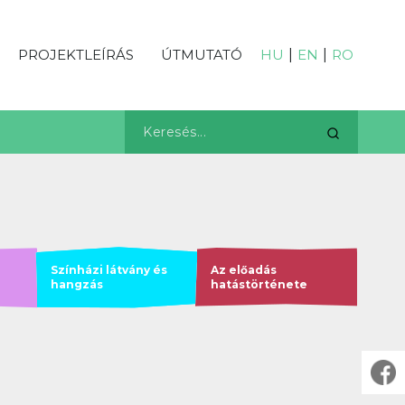
PROJEKTLEÍRÁS
ÚTMUTATÓ
HU
|
EN
|
RO
Színházi látvány és
Az előadás
hangzás
hatástörténete