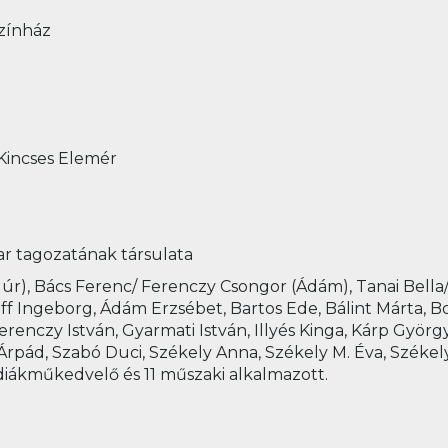
Színház
 Kincses Elemér
ar tagozatának társulata
z úr), Bács Ferenc/ Ferenczy Csongor (Ádám), Tanai Bella
ff Ingeborg, Ádám Erzsébet, Bartos Ede, Bálint Márta, Bo
renczy István, Gyarmati István, Illyés Kinga, Kárp György
Árpád, Szabó Duci, Székely Anna, Székely M. Éva, Székel
diákműkedvelő és 11 műszaki alkalmazott.