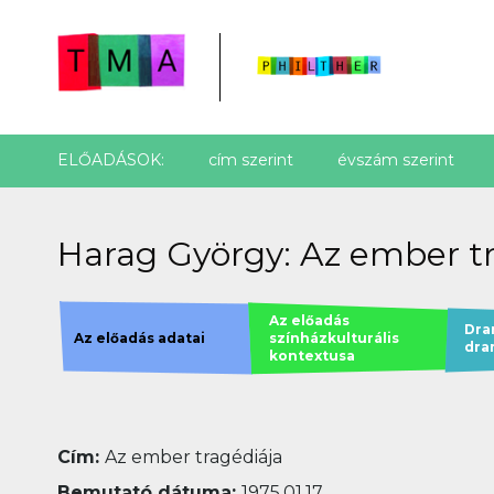
ELŐADÁSOK:
cím szerint
évszám szerint
Harag György: Az ember tra
Az előadás
Dra
Az előadás adatai
színházkulturális
dra
kontextusa
Cím:
Az ember tragédiája
Bemutató dátuma:
1975.01.17.