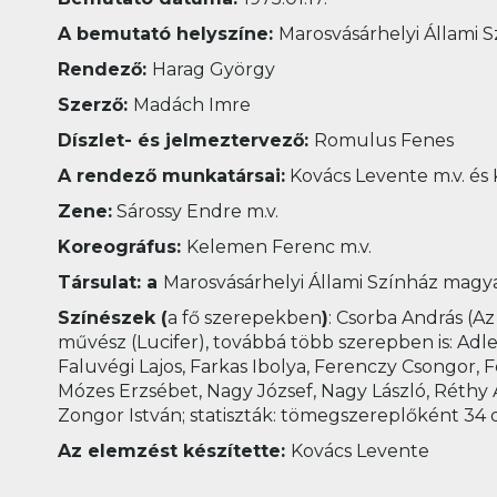
A bemutató helyszíne:
Marosvásárhelyi Állami 
Rendező:
Harag György
Szerző:
Madách Imre
Díszlet- és jelmeztervező:
Romulus Fenes
A rendező munkatársai:
Kovács Levente m.v. és
Zene:
Sárossy Endre m.v.
Koreográfus:
Kelemen Ferenc m.v.
Társulat: a
Marosvásárhelyi Állami Színház magy
Színészek (
a fő szerepekben
)
: Csorba András (A
művész (Lucifer), továbbá több szerepben is: Adle
Faluvégi Lajos, Farkas Ibolya, Ferenczy Csongor, Fe
Mózes Erzsébet, Nagy József, Nagy László, Réthy 
Zongor István; statiszták: tömegszereplőként 34 
Az elemzést készítette:
Kovács Levente