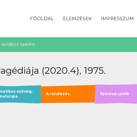
FŐOLDAL
ELEMZÉSEK
IMPRESSZUM
rendező szerint
gédiája (2020.4), 1975.
matikus szöveg,
A rendezés
Színészi játék
maturgia