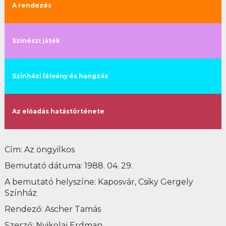
A rendezés
Színészi játék
Színházi látvány és hangzás
Az előadás hatástörténete
Cím: Az öngyilkos
Bemutató dátuma: 1988. 04. 29.
A bemutató helyszíne: Kaposvár, Csiky Gergely
Színház
Rendező: Ascher Tamás
Szerző: Nyikolaj Erdman