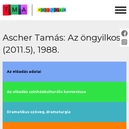
Ascher Tamás: Az öngyilkos
FŐOLDAL
(2011.5), 1988.
ELEMZÉSEK
IMPRESSZUM
PROJEKTLEÍRÁS
Az előadás adatai
ÚTMUTATÓ
Az előadás színházkulturális kontextusa
ELŐADÁSOK:
cím szerint
Dramatikus szöveg, dramaturgia
évszám szerint
rendező szerint