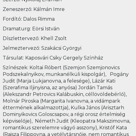
Zeneszerző: Kálmán Imre
Fordító: Dalos Rimma
Dramaturg: Eörsi István
Díszlettervező: Khell Zsolt
Jelmeztervező: Szakácsi Györgyi
Társulat: Kaposvári Csiky Gergely Színház
Színészek: Koltai Róbert (Szemjon Szemjonovics
Podszekalnyikov, munkanélküli kispolgár), Pogány
Judit (Marja Lukjanovna, a felesége), Lázár Kati
(Szerafima Iljinyisna, az anyósa) Jordán Tamás
(Alekszandr Petrovics Kalábuskin, céllövöldebérlő),
Molnár Piroska (Margarita Ivanovna, a vidámpark
éttermének alkalmazottja), Kulka János (Arisztarh
Dominyikovics Goloscsapov, a régi orosz értelmiség
képviselője), Németh Judit (Kleopatra Makszimovna,
romantikus szerelemre vágyó asszony), Kristóf Kata
(Raisza Filippovna, a vetélytársnője, nem romantikus