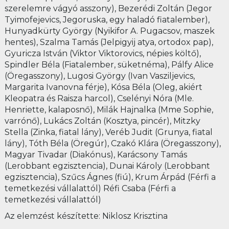
szerelemre vágyó asszony), Bezerédi Zoltán (Jegor
Tyimofejevics, Jegoruska, egy haladó fiatalember),
Hunyadkürty György (Nyikifor A. Pugacsov, maszek
hentes), Szalma Tamás (Jelpigyij atya, ortodox pap),
Gyuricza István (Viktor Viktorovics, népies költő),
Spindler Béla (Fiatalember, süketnéma), Pálfy Alice
(Öregasszony), Lugosi György (Ivan Vasziljevics,
Margarita Ivanovna férje), Kósa Béla (Oleg, akiért
Kleopatra és Raisza harcol), Cselényi Nóra (Mle.
Henriette, kalaposnő), Milák Hajnalka (Mme Sophie,
varrónő), Lukács Zoltán (Kosztya, pincér), Mitzky
Stella (Zinka, fiatal lány), Veréb Judit (Grunya, fiatal
lány), Tóth Béla (Öregúr), Czakó Klára (Öregasszony),
Magyar Tivadar (Diakónus), Karácsony Tamás
(Lerobbant egzisztencia), Dunai Károly (Lerobbant
egzisztencia), Szűcs Ágnes (fiú), Krum Árpád (Férfi a
temetkezési vállalattól) Réfi Csaba (Férfi a
temetkezési vállalattól)
Az elemzést készítette: Niklosz Krisztina