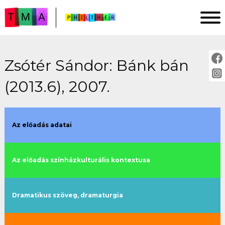
Zsótér Sándor: Bánk bán
FŐOLDAL
(2013.6), 2007.
ELEMZÉSEK
IMPRESSZUM
PROJEKTLEÍRÁS
Az előadás adatai
ÚTMUTATÓ
Az előadás színházkulturális kontextusa
ELŐADÁSOK:
cím szerint
Dramatikus szöveg, dramaturgia
évszám szerint
rendező szerint