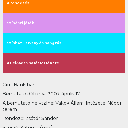
A rendezés
Színészi játék
Színházi látvány és hangzás
Az előadás hatástörténete
Cím: Bánk bán
Bemutató dátuma: 2007. április 17.
A bemutató helyszíne: Vakok Állami Intézete, Nádor
terem
Rendező: Zsótér Sándor
Szerző: Katona József