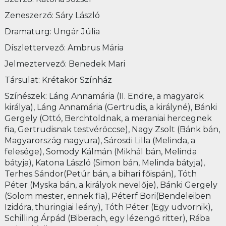
Zeneszerző: Sáry László
Dramaturg: Ungár Júlia
Díszlettervező: Ambrus Mária
Jelmeztervező: Benedek Mari
Társulat: Krétakör Színház
Színészek: Láng Annamária (II. Endre, a magyarok
királya), Láng Annamária (Gertrudis, a királyné), Bánki
Gergely (Ottó, Berchtoldnak, a meraniai hercegnek
fia, Gertrudisnak testvéröccse), Nagy Zsolt (Bánk bán,
Magyarország nagyura), Sárosdi Lilla (Melinda, a
felesége), Somody Kálmán (Mikhál bán, Melinda
bátyja), Katona László (Simon bán, Melinda bátyja),
Terhes Sándor(Petúr bán, a bihari főispán), Tóth
Péter (Myska bán, a királyok nevelője), Bánki Gergely
(Solom mester, ennek fia), Péterf Bori(Bendeleiben
Izidóra, thüringiai leány), Tóth Péter (Egy udvornik),
Schilling Árpád (Biberach, egy lézengő ritter), Rába