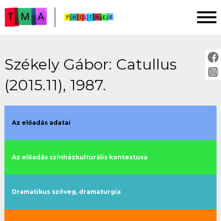
Székely Gábor: Catullus
FŐOLDAL
(2015.11), 1987.
ELEMZÉSEK
IMPRESSZUM
PROJEKTLEÍRÁS
Az előadás adatai
ÚTMUTATÓ
Az előadás színházkulturális kontextusa
ELŐADÁSOK:
cím szerint
Dramatikus szöveg, dramaturgia
évszám szerint
rendező szerint