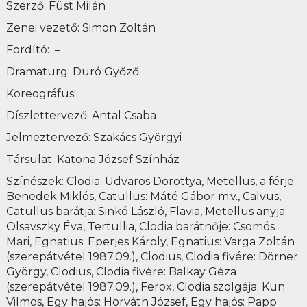
Szerző: Füst Milán
Zenei vezető: Simon Zoltán
Fordító: –
Dramaturg: Duró Győző
Koreográfus:
Díszlettervező: Antal Csaba
Jelmeztervező: Szakács Györgyi
Társulat: Katona József Színház
Színészek: Clodia: Udvaros Dorottya, Metellus, a férje:
Benedek Miklós, Catullus: Máté Gábor m.v., Calvus,
Catullus barátja: Sinkó László, Flavia, Metellus anyja:
Olsavszky Éva, Tertullia, Clodia barátnője: Csomós
Mari, Egnatius: Eperjes Károly, Egnatius: Varga Zoltán
(szerepátvétel 1987.09.), Clodius, Clodia fivére: Dörner
György, Clodius, Clodia fivére: Balkay Géza
(szerepátvétel 1987.09.), Ferox, Clodia szolgája: Kun
Vilmos, Egy hajós: Horváth József, Egy hajós: Papp