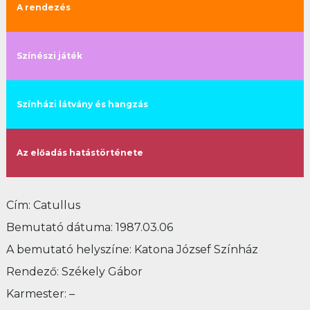
A rendezés
Színészi játék
Színházi látvány és hangzás
Az előadás hatástörténete
Cím: Catullus
Bemutató dátuma: 1987.03.06
A bemutató helyszíne: Katona József Színház
Rendező: Székely Gábor
Karmester: –