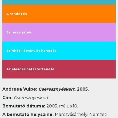
A rendezés
Színészi játék
Színházi látvány és hangzás
Az előadás hatástörténete
Andreea Vulpe:
Cseresznyéskert
, 2005.
Cím:
Cseresznyéskert
Bemutató dátuma:
2005. május 10.
A bemutató helyszíne:
Marosvásárhelyi Nemzeti