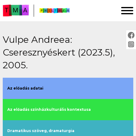
Vulpe Andreea:
FŐOLDAL
Cseresznyéskert (2023.5),
ELEMZÉSEK
IMPRESSZUM
2005.
PROJEKTLEÍRÁS
ÚTMUTATÓ
Az előadás adatai
ELŐADÁSOK:
Az előadás színházkulturális kontextusa
cím szerint
évszám szerint
rendező szerint
Dramatikus szöveg, dramaturgia