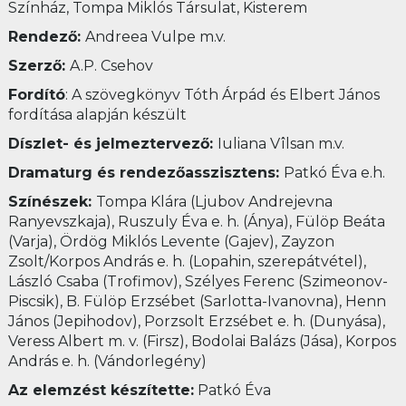
Színház, Tompa Miklós Társulat, Kisterem
Rendező:
Andreea Vulpe m.v.
Szerző:
A.P. Csehov
Fordító
: A szövegkönyv Tóth Árpád és Elbert János
fordítása alapján készült
Díszlet- és jelmeztervező:
Iuliana Vîlsan m.v.
Dramaturg és rendezőasszisztens:
Patkó Éva e.h.
Színészek:
Tompa Klára (Ljubov Andrejevna
Ranyevszkaja), Ruszuly Éva e. h. (Ánya), Fülöp Beáta
(Varja), Ördög Miklós Levente (Gajev), Zayzon
Zsolt/Korpos András e. h. (Lopahin, szerepátvétel),
László Csaba (Trofimov), Szélyes Ferenc (Szimeonov-
Piscsik), B. Fülöp Erzsébet (Sarlotta-Ivanovna), Henn
János (Jepihodov), Porzsolt Erzsébet e. h. (Dunyása),
Veress Albert m. v. (Firsz), Bodolai Balázs (Jása), Korpos
András e. h. (Vándorlegény)
Az elemzést készítette:
Patkó Éva