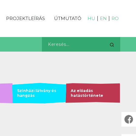
PROJEKTLEÍRÁS
ÚTMUTATÓ
HU
|
EN
|
RO
Színházi látvány és
Az előadás
hangzás
hatástörténete