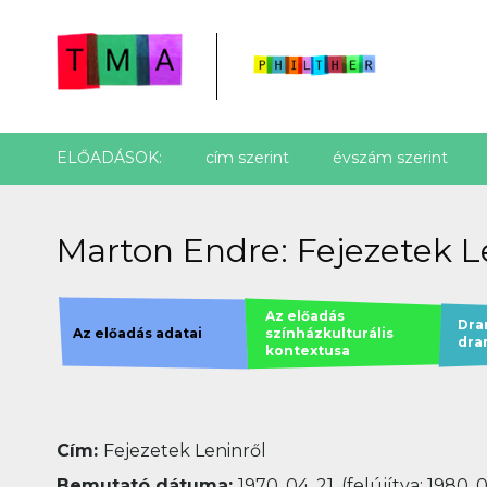
ELŐADÁSOK:
cím szerint
évszám szerint
Marton Endre: Fejezetek Le
Az előadás
Dra
Az előadás adatai
színházkulturális
dra
kontextusa
Cím:
Fejezetek Leninről
Bemutató dátuma:
1970. 04. 21. (felújítva: 1980. 0