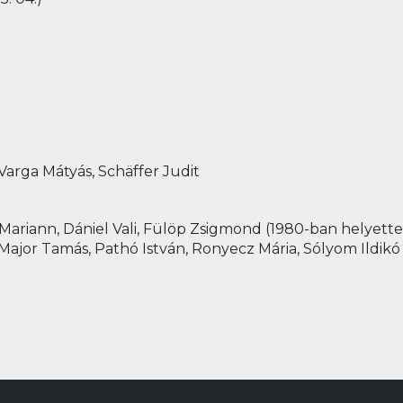
Varga Mátyás, Schäffer Judit
Mariann, Dániel Vali, Fülöp Zsigmond (1980-ban helyette S
Major Tamás, Pathó István, Ronyecz Mária, Sólyom Ildikó