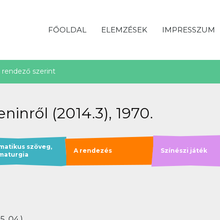
FŐOLDAL
ELEMZÉSEK
IMPRESSZUM
rendező szerint
ninről (2014.3), 1970.
matikus szöveg,
A rendezés
Színészi játék
maturgia
5. 04.)