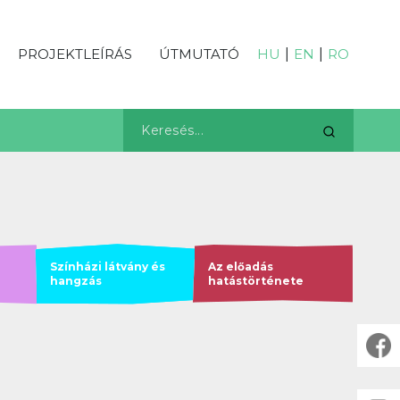
PROJEKTLEÍRÁS
ÚTMUTATÓ
HU
|
EN
|
RO
Színházi látvány és
Az előadás
hangzás
hatástörténete