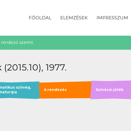
FŐOLDAL
ELEMZÉSEK
IMPRESSZUM
rendező szerint
(2015.10), 1977.
matikus szöveg,
A rendezés
Színészi játék
maturgia