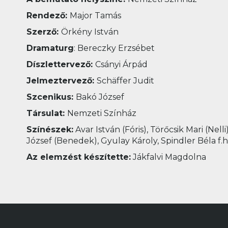
Rendező:
Major Tamás
Szerző:
Örkény István
Dramaturg
: Bereczky Erzsébet
Díszlettervező:
Csányi Árpád
Jelmeztervező:
Schäffer Judit
Szcenikus:
Bakó József
Társulat:
Nemzeti Színház
Színészek:
Avar István (Fóris), Törőcsik Mari (Nell
József (Benedek), Gyulay Károly, Spindler Béla f.h
Az elemzést készítette:
Jákfalvi Magdolna