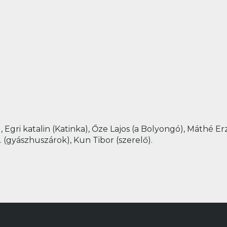
i), Egri katalin (Katinka), Őze Lajos (a Bolyongó), Máthé E
. (gyászhuszárok), Kun Tibor (szerelő).