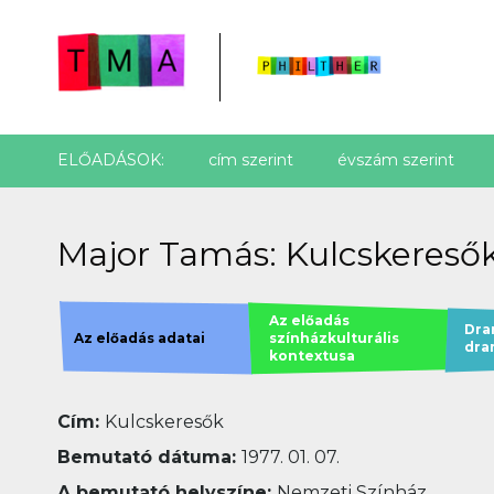
ELŐADÁSOK:
cím szerint
évszám szerint
Major Tamás: Kulcskeresők 
Az előadás
Dra
Az előadás adatai
színházkulturális
dra
kontextusa
Cím:
Kulcskeresők
Bemutató dátuma:
1977. 01. 07.
A bemutató helyszíne:
Nemzeti Színház