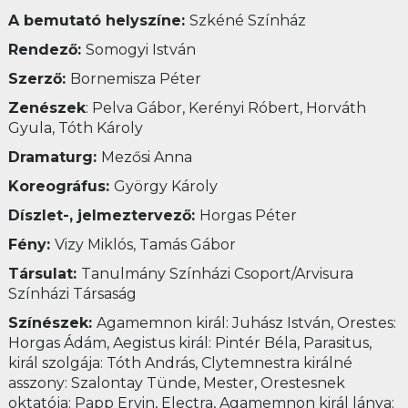
A bemutató helyszíne:
Szkéné Színház
Rendező:
Somogyi István
Szerző:
Bornemisza Péter
Zenészek
: Pelva Gábor, Kerényi Róbert, Horváth
Gyula, Tóth Károly
Dramaturg:
Mezősi Anna
Koreográfus:
György Károly
Díszlet-, jelmeztervező:
Horgas Péter
Fény:
Vizy Miklós, Tamás Gábor
Társulat:
Tanulmány Színházi Csoport/Arvisura
Színházi Társaság
Színészek:
Agamemnon királ: Juhász István, Orestes:
Horgas Ádám, Aegistus királ: Pintér Béla, Parasitus,
királ szolgája: Tóth András, Clytemnestra királné
asszony: Szalontay Tünde, Mester, Orestesnek
oktatója: Papp Ervin, Electra, Agamemnon királ lánya: