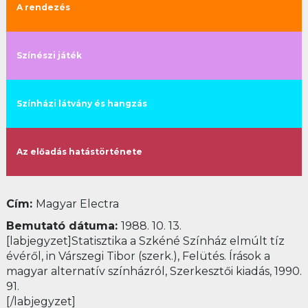
A rendezés
Színészi játék
Színházi látvány és hangzás
Az előadás hatástörténete
Cím:
Magyar Electra
Bemutató dátuma:
1988. 10. 13.
[labjegyzet]Statisztika a Szkéné Színház elmúlt tíz
évéről, in Várszegi Tibor (szerk.), Felütés. Írások a
magyar alternatív színházról, Szerkesztői kiadás, 1990.
91.
[/labjegyzet]