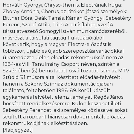
Horváth Györgyi, Chryso-themis, Electrának húga:
Zboray Antónia, Chorus, az játékot játszó személyek:
Bittner Dóra, Deák Tamás, Kámán Gyöngyi, Sebestény
Ferenc, Szabó Attila, Tóth András[labjegyzet]A
társulatvezető Somogyi István munkamódszeréből,
másrészt a társulati tagság fluktuációjából
következik, hogy a Magyar Electra-előadást is
többször, újabb és újabb szereposztási variációkkal
újrarendezte. Jelen előadás-rekonstrukció nem az
1984-es VIII. Tanulmány Csoport néven, szintén a
Szkénében (is) bemutatott ősváltozatot, sem az MTV
Stúdió ’91 műsora által készített előadás-felvételt,
hanem a Szkéné Színház dokumentációjában
található, feltehetően 1988-89. körül készült,
egykamerás felvételt elemzi, amelyet Regős János
bocsátott rendelkezésemre. Külön köszönet illeti
Sebestény Ferencet, aki személyes közléseivel sokat
segített a roppant hiányosan dokumentált előadás
rekonstrukciójának elkészítésében.
[/labjegyzet]