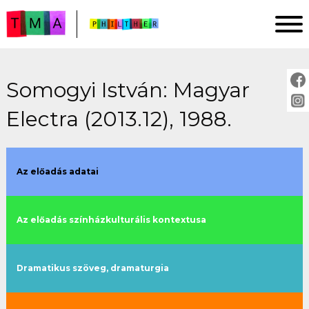
Somogyi István: Magyar
FŐOLDAL
Electra (2013.12), 1988.
ELEMZÉSEK
IMPRESSZUM
PROJEKTLEÍRÁS
Az előadás adatai
ÚTMUTATÓ
Az előadás színházkulturális kontextusa
ELŐADÁSOK:
cím szerint
Dramatikus szöveg, dramaturgia
évszám szerint
rendező szerint