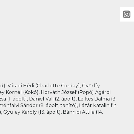
, Váradi Hédi (Charlotte Corday), Győrffy
ley Kornél (Kokó), Horváth József (Popó) Agárdi
(1. ápolt), Dániel Vali (2. ápolt), Lelkes Dalma (3.
ménfalvi Sándor (8. ápolt, tanító), Lázár Katalin f.h.
, Gyulay Károly (13. ápolt), Bánhidi Attila (14.