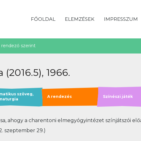
FŐOLDAL
ELEMZÉSEK
IMPRESSZUM
rendező szerint
 (2016.5), 1966.
matikus szöveg,
A rendezés
Színészi játék
maturgia
ása, ahogy a charentoni elmegyógyintézet színjátszói el
972. szeptember 29.)