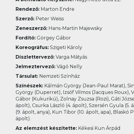
Rendező:
Marton Endre
Szerző:
Peter Weiss
Zeneszerző:
Hans-Martin Majewsky
Fordító:
Görgey Gábor
Koreográfus:
Szigeti Károly
Díszlettervező:
Varga Mátyás
Jelmeztervező:
Vágó Nelly
Társulat:
Nemzeti Színház
Színészek:
Kálmán György (Jean-Paul Marat), Sink
György (Duperret), Izsóf Vilmos (Jacques Roux), Ve
Gábor (Kukurikú), Zolnay Zsuzsa (Rozi), Gáti József 
ápolt), Csurka László (4. ápolt), Szersén Gyula (5. áp
(9. ápolt, anya), Kun Tibor (10. ápolt, apa), Blaskó P
ápolt).
Az elemzést készítette:
Kékesi Kun Árpád