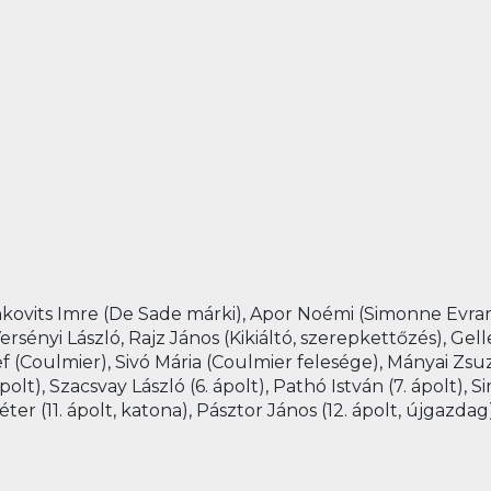
ovits Imre (De Sade márki), Apor Noémi (Simonne Evrard)
rsényi László, Rajz János (Kikiáltó, szerepkettőzés), Gel
(Coulmier), Sivó Mária (Coulmier felesége), Mányai Zsuzsa 
olt), Szacsvay László (6. ápolt), Pathó István (7. ápolt), Si
éter (11. ápolt, katona), Pásztor János (12. ápolt, újgazdag)