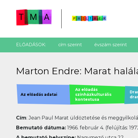
ELŐADÁSOK:
cím szerint
évszám szerint
Marton Endre: Marat halála
Az előadás
Dra
Az előadás adatai
színházkulturális
dra
kontextusa
Cím
: Jean Paul Marat üldöztetése és meggyilkol
Bemutató dátuma:
1966. február 4. (felújítás: 1
A bemutató helyszíne:
Nagymező utca 22.