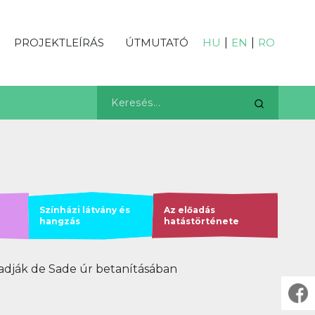
PROJEKTLEÍRÁS
ÚTMUTATÓ
HU
|
EN
|
RO
Színházi látvány és
Az előadás
hangzás
hatástörténete
őadják de Sade úr betanításában