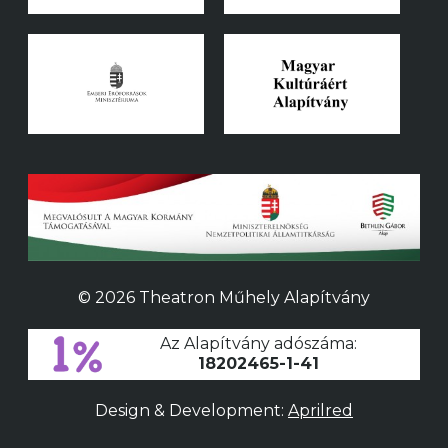
© 2026 Theatron Műhely Alapítvány
Az Alapítvány adószáma:
18202465-1-41
Design & Development:
Aprilred