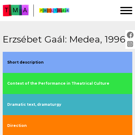
Erzsébet Gaál: Medea, 1996.
HOMEPAGE
ANALYSIS
IMPRINT
Short description
PROJECT DESCRIPTION
GUIDE
Context of the Performance in Theatrical Culture
PLAYS:
Dramatic text, dramaturgy
by title
by year
Direction
by director