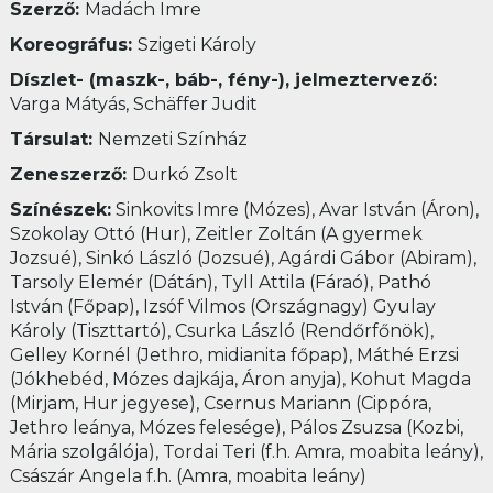
Szerző:
Madách Imre
Koreográfus:
Szigeti Károly
Díszlet- (maszk-, báb-, fény-), jelmeztervező:
Varga Mátyás, Schäffer Judit
Társulat:
Nemzeti Színház
Zeneszerző:
Durkó Zsolt
Színészek:
Sinkovits Imre (Mózes), Avar István (Áron),
Szokolay Ottó (Hur), Zeitler Zoltán (A gyermek
Jozsué), Sinkó László (Jozsué), Agárdi Gábor (Abiram),
Tarsoly Elemér (Dátán), Tyll Attila (Fáraó), Pathó
István (Főpap), Izsóf Vilmos (Országnagy) Gyulay
Károly (Tiszttartó), Csurka László (Rendőrfőnök),
Gelley Kornél (Jethro, midianita főpap), Máthé Erzsi
(Jókhebéd, Mózes dajkája, Áron anyja), Kohut Magda
(Mirjam, Hur jegyese), Csernus Mariann (Cippóra,
Jethro leánya, Mózes felesége), Pálos Zsuzsa (Kozbi,
Mária szolgálója), Tordai Teri (f.h. Amra, moabita leány),
Császár Angela f.h. (Amra, moabita leány)