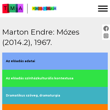
Marton Endre: Mózes
FŐOLDAL
(2014.2), 1967.
ELEMZÉSEK
IMPRESSZUM
PROJEKTLEÍRÁS
Az előadás adatai
ÚTMUTATÓ
Az előadás színházkulturális kontextusa
ELŐADÁSOK:
cím szerint
Dramatikus szöveg, dramaturgia
évszám szerint
rendező szerint