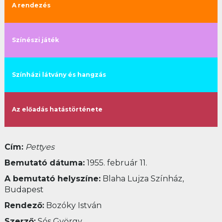
A rendezés
Színészi játék
Színházi látvány és hangzás
Az előadás hatástörténete
Cím:
Pettyes
Bemutató dátuma:
1955. február 11.
A bemutató helyszíne:
Blaha Lujza Színház,
Budapest
Rendező:
Bozóky István
Szerző:
Sós György