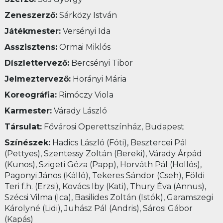
Zeneszerző:
Sárközy István
Játékmester:
Versényi Ida
Asszisztens:
Ormai Miklós
Díszlettervező:
Bercsényi Tibor
Jelmeztervező:
Horányi Mária
Koreográfia:
Rimóczy Viola
Karmester:
Várady László
Társulat:
Fővárosi Operettszínház, Budapest
Színészek:
Hadics László (Fóti), Besztercei Pál
(Pettyes), Szentessy Zoltán (Bereki), Várady Árpád
(Kunos), Szigeti Géza (Papp), Horváth Pál (Hollós),
Pagonyi János (Kálló), Tekeres Sándor (Cseh), Földi
Teri f.h. (Erzsi), Kovács Iby (Kati), Thury Éva (Annus),
Szécsi Vilma (Ica), Basilides Zoltán (Istók), Garamszegi
Károlyné (Lidi), Juhász Pál (Andris), Sárosi Gábor
(Kapás)