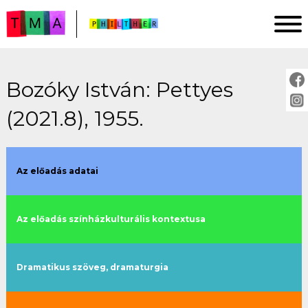
Bozóky István: Pettyes
FŐOLDAL
(2021.8), 1955.
ELEMZÉSEK
IMPRESSZUM
PROJEKTLEÍRÁS
Az előadás adatai
ÚTMUTATÓ
Az előadás színházkulturális kontextusa
ELŐADÁSOK:
cím szerint
Dramatikus szöveg, dramaturgia
évszám szerint
rendező szerint