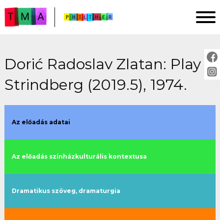
Dorić Radoslav Zlatan: Play
FŐOLDAL
Strindberg (2019.5), 1974.
ELEMZÉSEK
IMPRESSZUM
PROJEKTLEÍRÁS
Az előadás adatai
ÚTMUTATÓ
Az előadás színházkulturális kontextusa
ELŐADÁSOK:
cím szerint
Dramatikus szöveg, dramaturgia
évszám szerint
rendező szerint