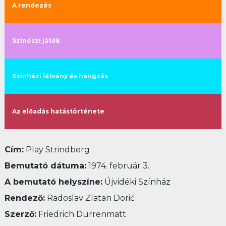
A rendezés
Színészi játék
Színházi látvány és hangzás
Az előadás hatástörténete
Cím:
Play Strindberg
Bemutató dátuma
:
1974. február 3.
A bemutató helyszíne
:
Újvidéki Színház
Rendező
:
Radoslav Zlatan Dorić
Szerző
:
Friedrich Dürrenmatt