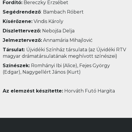
Fordító
:
Bereczky Erzsébet
Segédrendező
:
Bambach Róbert
Kísérőzene
:
Vindis Károly
Díszlettervező:
Nebojša Delja
Jelmeztervező
:
Annamária Mihajlović
Társulat:
Újvidéki Színház társulata (az Újvidéki RTV
magyar drámatársulatának meghívott színészei)
Színészek
:
Romhányi Ibi (Alice), Fejes György
(Edgar), Nagygellért János (Kurt)
Az elemzést készítette:
Horváth Futó Hargita