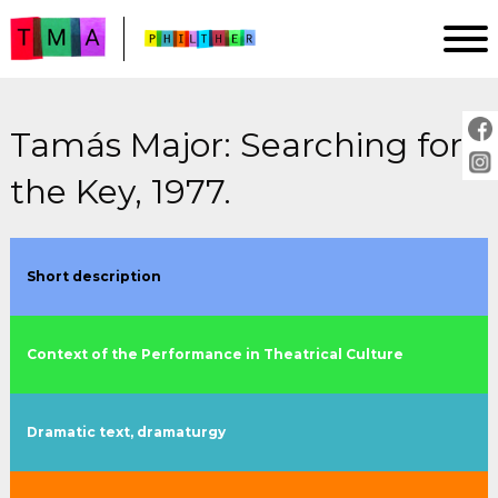
Tamás Major: Searching for
HOMEPAGE
the Key, 1977.
ANALYSIS
IMPRINT
PROJECT DESCRIPTION
Short description
GUIDE
Context of the Performance in Theatrical Culture
PLAYS:
by title
Dramatic text, dramaturgy
by year
by director