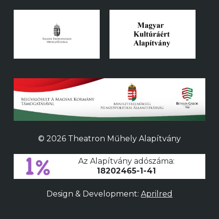
© 2026 Theatron Műhely Alapítvány
Az Alapítvány adószáma:
18202465-1-41
Design & Development:
Aprilred