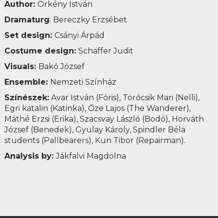
Author:
Örkény István
Dramaturg
: Bereczky Erzsébet
Set design:
Csányi Árpád
Costume design:
Schäffer Judit
Visuals:
Bakó József
Ensemble:
Nemzeti Színház
Színészek:
Avar István (Fóris), Törőcsik Mari (Nelli),
Egri katalin (Katinka), Őze Lajos (The Wanderer),
Máthé Erzsi (Erika), Szacsvay László (Bodó), Horváth
József (Benedek), Gyulay Károly, Spindler Béla
students (Pallbearers), Kun Tibor (Repairman).
Analysis by:
Jákfalvi Magdolna