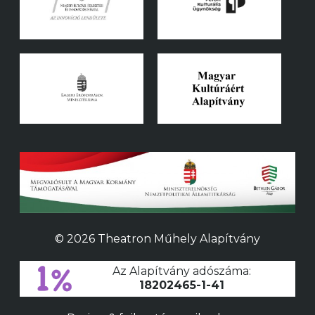
© 2026 Theatron Műhely Alapítvány
Az Alapítvány adószáma:
18202465-1-41