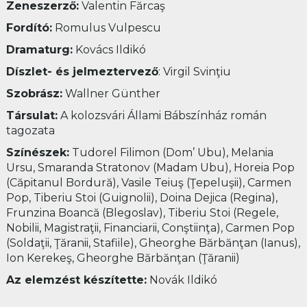
Zeneszerző
:
Valentin Fărcaş
Fordító:
Romulus Vulpescu
Dramaturg:
Kovács Ildikó
Díszlet- és jelmeztervező
: Virgil Svinţiu
Szobrász:
Wallner Günther
Társulat
:
A kolozsvári Állami Bábszínház román
tagozata
Színészek:
Tudorel Filimon (Dom’ Ubu), Melania
Ursu, Smaranda Stratonov (Madam Ubu), Horeia Pop
(Căpitanul Bordură), Vasile Teiuş (Ţepeluşii), Carmen
Pop, Tiberiu Stoi (Guignolii), Doina Dejica (Regina),
Frunzina Boancă (Blegoslav), Tiberiu Stoi (Regele,
Nobilii, Magistraţii, Financiarii, Conştiinţa), Carmen Pop
(Soldaţii, Ţăranii, Stafiile), Gheorghe Bărbănţan (Ianus),
Ion Kerekeş, Gheorghe Bărbănţan (Ţăranii)
Az elemzést készítette
:
Novák Ildikó