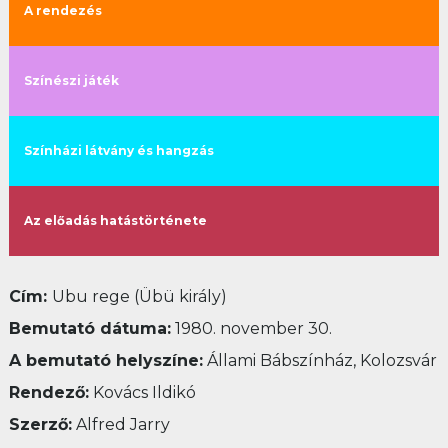
A rendezés
Színészi játék
Színházi látvány és hangzás
Az előadás hatástörténete
Cím:
Ubu rege (Übü király)
Bemutató dátuma:
1980. november 30.
A bemutató helyszíne:
Állami Bábszínház, Kolozsvár
Rendező:
Kovács Ildikó
Szerző
:
Alfred Jarry