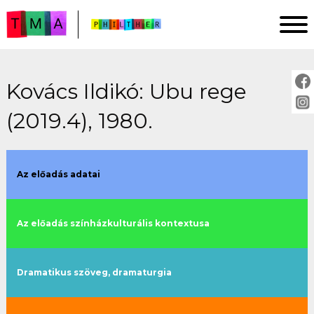
Kovács Ildikó: Ubu rege
FŐOLDAL
(2019.4), 1980.
ELEMZÉSEK
IMPRESSZUM
PROJEKTLEÍRÁS
Az előadás adatai
ÚTMUTATÓ
Az előadás színházkulturális kontextusa
ELŐADÁSOK:
cím szerint
Dramatikus szöveg, dramaturgia
évszám szerint
rendező szerint