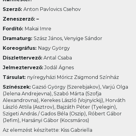
Szerző:
Anton Pavlovics Csehov
Zeneszerző: –
Fordító:
Makai Imre
Dramaturg:
Szász János, Venyige Sándor
Koreográfus:
Nagy György
Díszlettervező:
Antal Csaba
Jelmeztervező:
Jodál Ágnes
Társulat:
nyíregyházi Móricz Zsigmond Színház
Színészek:
Gazsó György (Szerebjakov), Varjú Olga
(Jelena Andrejevna), Szabó Márta (Szofja
Alexandrovna), Kerekes László (Vojnyickij), Horváth
László Attila (Asztrov), Bajzáth Péter (Tyelegin),
Szigeti András / Gados Béla (Oszip), Róbert Gábor
(Jefim), Harsányi Gábor (Kocsmáros)
Az elemzést készítette: Kiss Gabriella