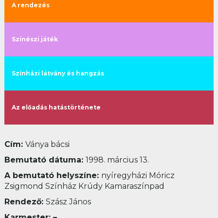
A rendezés
Színészi játék
Színházi látvány és hangzás
Az előadás hatástörténete
Cím:
Ványa bácsi
Bemutató dátuma:
1998. március 13.
A bemutató helyszíne:
nyíregyházi Móricz
Zsigmond Színház Krúdy Kamaraszínpad
Rendező:
Szász János
Karmester: –