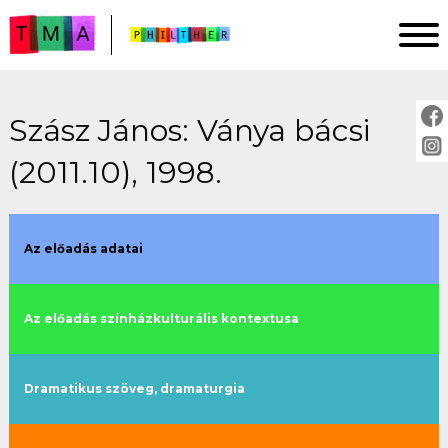
Szász János: Ványa bácsi
FŐOLDAL
(2011.10), 1998.
ELEMZÉSEK
IMPRESSZUM
PROJEKTLEÍRÁS
Az előadás adatai
ÚTMUTATÓ
Az előadás színházkulturális kontextusa
ELŐADÁSOK:
cím szerint
Dramatikus szöveg, dramaturgia
évszám szerint
rendező szerint