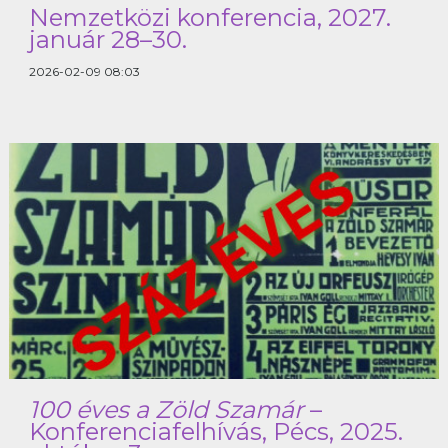
Nemzetközi konferencia, 2027.
PHILTHER
január 28–30.
2026-02-09 08:03
RÓLUNK
KAPCSOLAT
100 éves a Zöld Szamár
–
Konferenciafelhívás, Pécs, 2025.