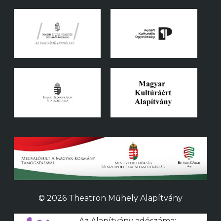
© 2026 Theatron Műhely Alapítvány
Az Alapítvány adószáma: