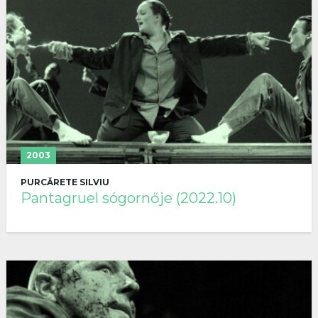
2003
PURCĂRETE SILVIU
Pantagruel sógornője (2022.10)