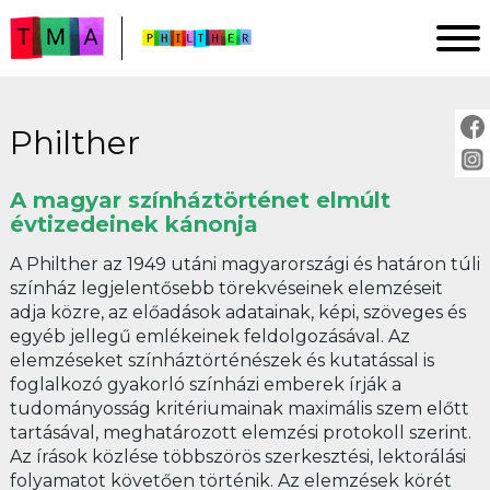
Philther
FŐOLDAL
ELEMZÉSEK
A magyar színháztörténet elmúlt
évtizedeinek kánonja
IMPRESSZUM
PROJEKTLEÍRÁS
A Philther az 1949 utáni magyarországi és határon túli
színház legjelentősebb törekvéseinek elemzéseit
ÚTMUTATÓ
adja közre, az előadások adatainak, képi, szöveges és
egyéb jellegű emlékeinek feldolgozásával. Az
elemzéseket színháztörténészek és kutatással is
ELŐADÁSOK:
foglalkozó gyakorló színházi emberek írják a
cím szerint
tudományosság kritériumainak maximális szem előtt
tartásával, meghatározott elemzési protokoll szerint.
évszám szerint
Az írások közlése többszörös szerkesztési, lektorálási
rendező szerint
folyamatot követően történik. Az elemzések körét