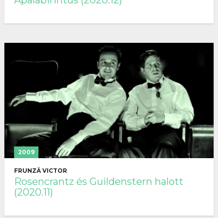
Apalabirintus (2020.12)
2009
FRUNZĂ VICTOR
Rosencrantz és Guildenstern halott
(2020.11)