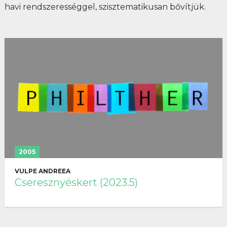
havi rendszerességgel, szisztematikusan bővítjük.
2005
VULPE ANDREEA
Cseresznyéskert (2023.5)