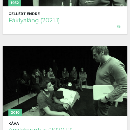
1952
GELLÉRT ENDRE
Fáklyaláng (2021.1)
EN
2010
KÁVA