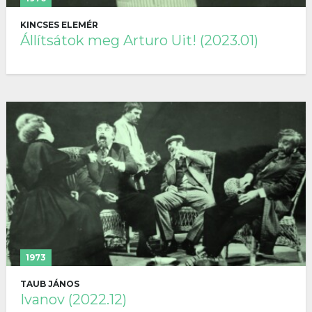
KINCSES ELEMÉR
Állítsátok meg Arturo Uit! (2023.01)
1973
TAUB JÁNOS
Ivanov (2022.12)