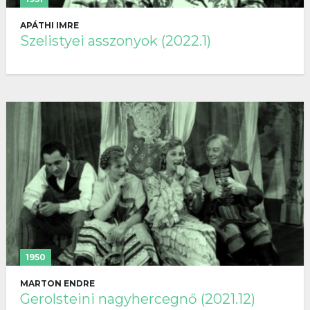
APÁTHI IMRE
Szelistyei asszonyok (2022.1)
1950
MARTON ENDRE
Gerolsteini nagyhercegnő (2021.12)