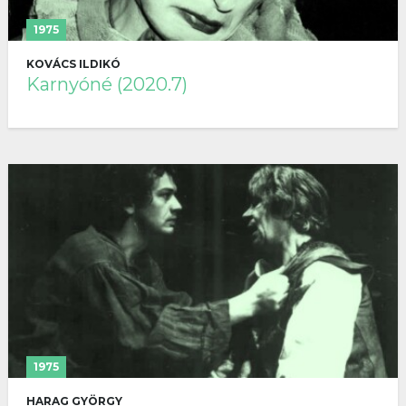
1975
KOVÁCS ILDIKÓ
Karnyóné (2020.7)
1975
HARAG GYÖRGY