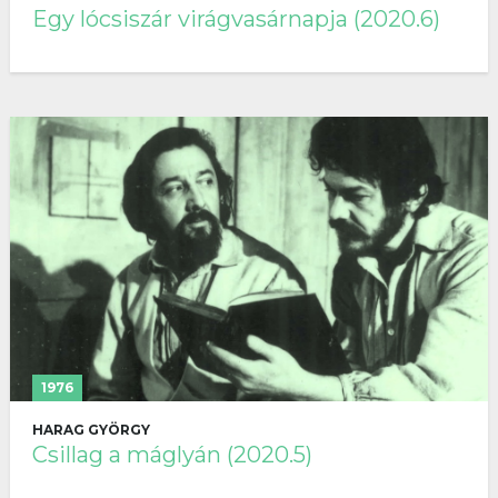
Egy lócsiszár virágvasárnapja (2020.6)
1976
HARAG GYÖRGY
Csillag a máglyán (2020.5)