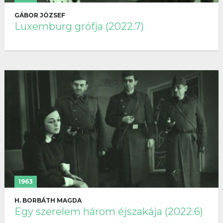
GÁBOR JÓZSEF
Luxemburg grófja (2022.7)
1963
H. BORBÁTH MAGDA
Egy szerelem három éjszakája (2022.6)