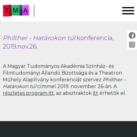
HÍREINK
Philther ⁠- Határokon túl
konferencia,
2019.nov.26.
ESEMÉNYEK
⁠A Magyar Tudományos Akadémia Színház- és
GALÉRIA
Filmtudományi Állandó Bizottsága és a Theatron
Műhely Alapítvány konferenciát szervez
Philther –
Határokon
túl
címmel 2019. november 26-án. A
SZOCREÁL
részletes program itt
, az absztraktok
itt
érhetők el.
THEATRON
THEATRON KÖNYVEK