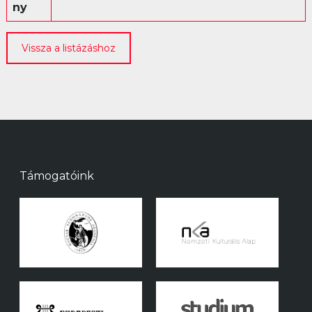
ny
Vissza a listázáshoz
Támogatóink