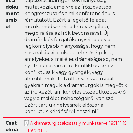
et a
kapcsolatában igen sok hiányosság
doku
mutatkozik, amelyre az Írószövetség
Librettó
ment
Kongresszusa és a mi Konferenciánk is
umb
rámutatott. Ezért a legelső feladat
ól
munkamódszereink felülvizsgálata,
megbírálása az írók bevonásával. Új
drámáink és forgatókönyveink egyik
legkomolyabb hiányossága, hogy nem
használják ki azokat a lehetőségeket,
amelyeket a mai élet drámaisága ad, nem
nyúlnak bátran az új konfliktusokhoz,
konfliktusaik vagy gyöngék, vagy
álproblémák. Túlzott óvatosságukkal
gyakran maguk a dramaturgok is megkötik
az író kezét, amikor éles összeütközésekről
vagy a mai élet nehézségeiről van szó.
Ezért tartjuk helyesnek először a
konfliktus kérdéséről beszélni.”
Csat
A dramaturg szakosztály munkaterve 1951.11.15
olmá
– 1952.01.15.