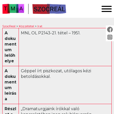
FŐOLDAL
SzocReál
>
Közzététel
>
Irat
KUTATÁS
A
MNL OL P2143-21. tétel – 1951.
doku
KÖZZÉTÉTEL
ment
KÖZVETÍTÉS
um
lelőh
elye
KÖZZÉTÉTEL:
A
Géppel írt piszkozat, utólagos kézi
Fotó
doku
betoldásokkal.
ment
Irat
um
Ankét
leírás
Jogszabály
a
Levél
Részl
„Dramaturgjaink írókkal való
Műsor