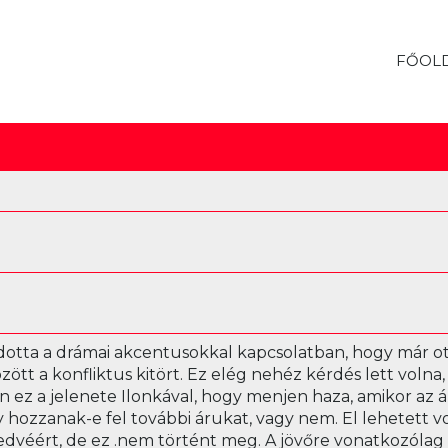
FŐOL
otta a drámai akcentusokkal kapcsolatban, hogy már ott
özött a konfliktus kitört. Ez elég nehéz kérdés lett vol
van ez a jelenete Ilonkával, hogy menjen haza, amikor 
y hozzanak-e fel további árukat, vagy nem. El lehetett 
kedvéért, de ez .nem történt meg. A jövőre vonatkozólag 