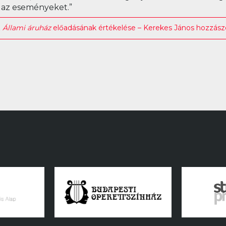
a az eseményeket.”
z
Állami áruház
előadásának értékelése – Kerekes János hozzász