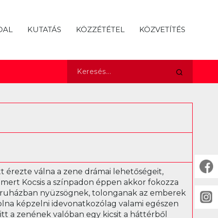
DAL
KUTATÁS
KÖZZÉTÉTEL
KÖZVETÍTÉS
 érezte válna a zene drámai lehetőségeit,
na, mert Kocsis a színpadon éppen akkor fokozza
az áruházban nyüzsögnek, tolonganak az emberek
volna képzelni idevonatkozólag valami egészen
itt a zenének valóban egy kicsit a háttérből