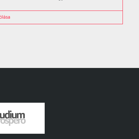
ólása