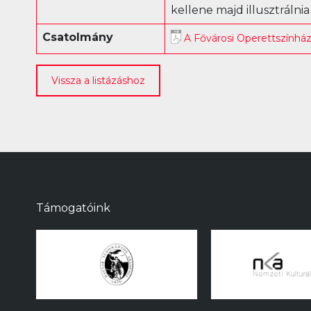
kellene majd illusztrálni
Csatolmány
A Fővárosi Operettszínhá
Vissza a listázáshoz
Támogatóink