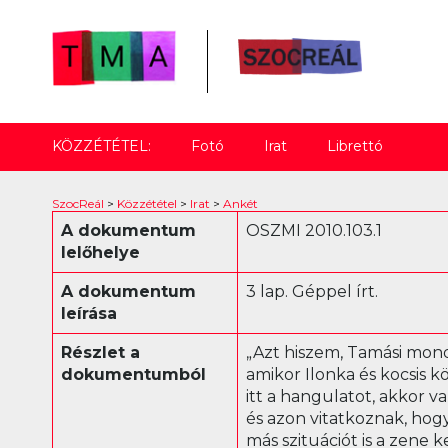
KÖZZÉTÉTEL:
Fotó
Irat
Librettó
SzocReál
>
Közzététel
>
Irat
>
Ankét
A dokumentum
OSZMI 2010.103.1
lelőhelye
A dokumentum
3 lap. Géppel írt.
leírása
Részlet a
„Azt hiszem, Tamási mond
dokumentumból
amikor Ilonka és kocsis k
itt a hangulatot, akkor 
és azon vitatkoznak, hog
más szituációt is a zene 