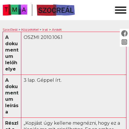
FŐOLDAL
SzocReál
>
Közzététel
>
Irat
>
Ankét
KUTATÁS
A
OSZMI 2010.106.1
doku
KÖZZÉTÉTEL
ment
KÖZVETÍTÉS
um
lelőh
elye
KÖZZÉTÉTEL:
A
3 lap. Géppel írt.
Fotó
doku
ment
Irat
um
Ankét
leírás
Jogszabály
a
Levél
Részl
„Kopjást úgy kellene megnézni, hogy ez a
Műsor