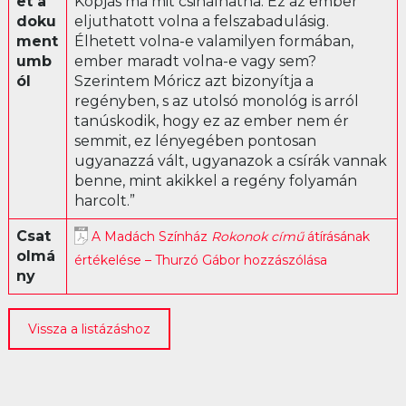
et a
Kopjás ma mit csinálhatna. Ez az ember
doku
eljuthatott volna a felszabadulásig.
Librettó
ment
Élhetett volna-e valamilyen formában,
umb
ember maradt volna-e vagy sem?
ól
Szerintem Móricz azt bizonyítja a
regényben, s az utolsó monológ is arról
tanúskodik, hogy ez az ember nem ér
semmit, ez lényegében pontosan
ugyanazzá vált, ugyanazok a csírák vannak
benne, mint akikkel a regény folyamán
harcolt.”
Csat
A Madách Színház
Rokonok című
átírásának
olmá
értékelése – Thurzó Gábor hozzászólása
ny
Vissza a listázáshoz