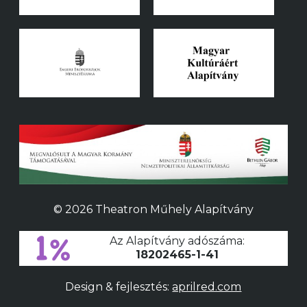
© 2026 Theatron Műhely Alapítvány
Az Alapítvány adószáma:
18202465-1-41
Design & fejlesztés:
aprilred.com