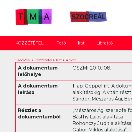
KÖZZÉTÉTEL:
Fotó
Irat
Librettó
SzocReál
>
Közzététel
>
Irat
>
Ankét
A dokumentum
OSZMI 2010.108.1
lelőhelye
A dokumentum
1 lap. Géppel írt. A dok
leírása
alakításokig. A vitán rész
Sándor, Mészáros Ági, B
Részlet a
„Mészáros Ági szerepfelf
dokumentumból
Básthy Lajos alakítása
Rohonczy Judit alakítása
Gábor Miklós alakítása”