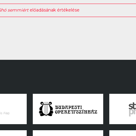
űhó semmiért
előadásának értékelése