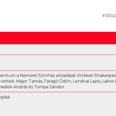
FŐOL
umentum a Nemzeti Színház előadását értékeli Shakespe
t vettek: Major Tamás, Faragó Ödön, Lendvai Lajos, Lakos K
enedek András és Tompa Sándor.
ogása