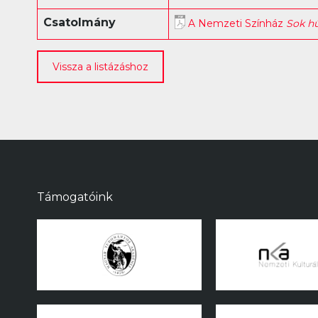
Csatolmány
A Nemzeti Színház
Sok h
Vissza a listázáshoz
Támogatóink