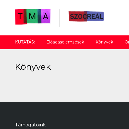
KUTATÁS:
Előadáselemzések
Könyvek
Or
Könyvek
Támogatóink