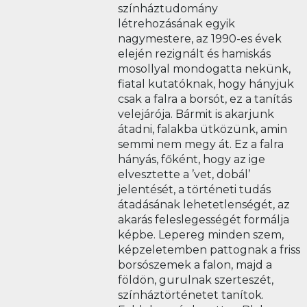
színháztudomány
létrehozásának egyik
nagymestere, az 1990-es évek
elején rezignált és hamiskás
mosollyal mondogatta nekünk,
fiatal kutatóknak, hogy hányjuk
csak a falra a borsót, ez a tanítás
velejárója. Bármit is akarjunk
átadni, falakba ütközünk, amin
semmi nem megy át. Ez a falra
hányás, főként, hogy az ige
elvesztette a ’vet, dobál’
jelentését, a történeti tudás
átadásának lehetetlenségét, az
akarás feleslegességét formálja
képbe. Lepereg minden szem,
képzeletemben pattognak a friss
borsószemek a falon, majd a
földön, gurulnak szerteszét,
színháztörténetet tanítok.