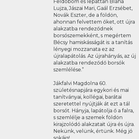
Feldobom és lepattan Blaha
Lujza, Jászai Mari, Gaál Erzsébet,
Novák Eszter, de a földön,
ahonnan felvettem őket, ott újra
alakzatba rendeződnek
borsószemekként, s megértem
Bécsy hamiskásságát is: a tanítás
lényegi mozzanata ez az
újralapátolás. Az újrahányás, az új
alakzatba rendeződő borsók
szemlélése.”
Jákfalvi Magdolna 60.
születésnapjára egykori és mai
tanítványai, kollégai, barátai
szeretettel nyújtják át ezt a tál
borsót. Hányja, lapátolja ő a falra,
s szemlélje a szemek földön
kirajzolódó alakzatait újra és újra.
Nekünk, velünk, értünk. Még jó
sokáig!