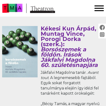
FŐOLDAL
Kékesi Kun Árpád,
AKTUÁLIS
Muntag Vince,
ARCHÍVUM
Porogi Dorka
(szerk.):
IMPRESSZUM
Borsószemek a
SZERZŐINKNEK
földön. Írások
Jákfalvi Magdolna
FOR AUTHORS
60. születésnapjára
PEER REVIEW
Jákfalvi Magdolna tanár.
Avant
tout
. A legnemesebb fajtából.
Egyik sokat forgatott
tanulmánya elején így idézi fel
tanárként kapott örökségét:
„Bécsy Tamás, a magyar nyelvű