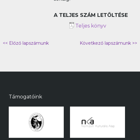
A TELJES SZÁM LETÖLTÉSE
Teljes könyv
<< Előző lapszámunk
Következő lapszámunk >>
Támogatóink