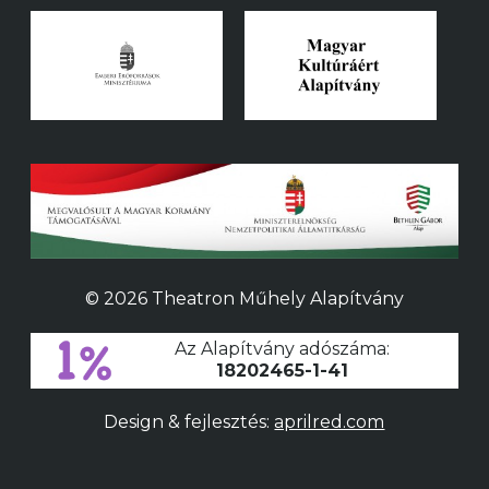
© 2026 Theatron Műhely Alapítvány
Az Alapítvány adószáma:
18202465-1-41
Design & fejlesztés:
aprilred.com