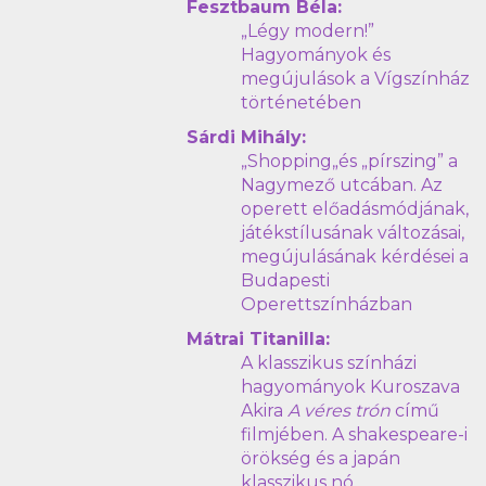
Fesztbaum Béla:
„Légy modern!”
Hagyományok és
megújulások a Vígszínház
történetében
Sárdi Mihály:
„Shopping„és „pírszing” a
Nagymező utcában. Az
operett előadásmódjának,
játékstílusának változásai,
megújulásának kérdései a
Budapesti
Operettszínházban
Mátrai Titanilla:
A klasszikus színházi
hagyományok Kuroszava
Akira
A véres trón
című
filmjében. A shakespeare-i
örökség és a japán
klasszikus nó