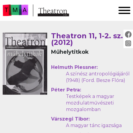
FŐOLDAL
Theatron 11, 1-2. sz.
AKTUÁLIS
(2012)
ARCHÍVUM
Műhelytitkok
IMPRESSZUM
SZERZŐINKNEK
Helmuth Plessner:
A színész antropológiájáról
FOR AUTHORS
(1948) (Ford. Besze Flóra)
PEER REVIEW
Péter Petra:
Testképek a magyar
mozdulatművészeti
mozgalomban
Várszegi Tibor:
A magyar tánc igazsága