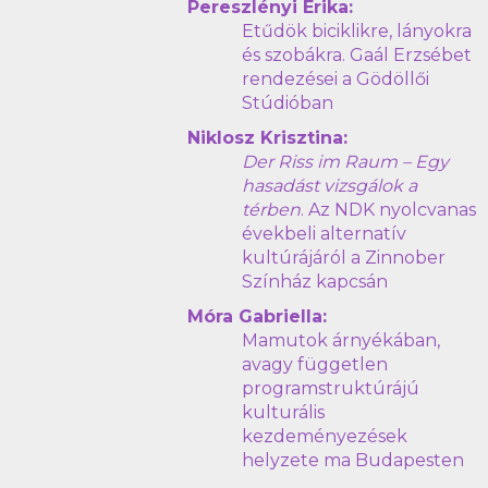
Pereszlényi Erika:
Etűdök biciklikre, lányokra
és szobákra. Gaál Erzsébet
rendezései a Gödöllői
Stúdióban
Niklosz Krisztina:
Der Riss im Raum – Egy
hasadást vizsgálok a
térben
. Az NDK nyolcvanas
évekbeli alternatív
kultúrájáról a Zinnober
Színház kapcsán
Móra Gabriella:
Mamutok árnyékában,
avagy független
programstruktúrájú
kulturális
kezdeményezések
helyzete ma Budapesten