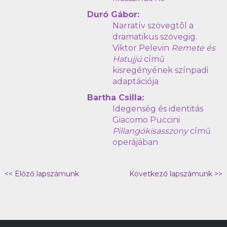
Duró Gábor:
Narratív szövegtôl a
dramatikus szövegig.
Viktor Pelevin
Remete és
Hatujjú
című
kisregényének színpadi
adaptációja
Bartha Csilla:
Idegenség és identitás
Giacomo Puccini
Pillangókisasszony
című
operájában
<< Előző lapszámunk
Következő lapszámunk >>