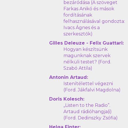
bezáródása (A szöveget
Farkas Anikó és mások
fordításának
felhasználásával gondozta:
Ivacs Ágnes és a
szerkesztők)
Gilles Deleuze - Felix Guattari:
Hogyan készítsünk
magunknak szervek
nélküli testet? (Ford.
Szabó Attila)
Antonin Artaud:
Istenítélettel végezni
(Ford. Jákfalvi Magdolna)
Doris Kolesch:
„Listen to the Radio”.
Artaud rádióhangja(i)
(Ford. Dedinszky Zsófia)
Helga Finter: