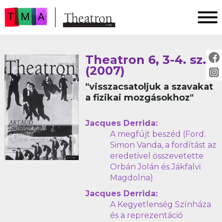
FŐOLDAL
Theatron 6, 3-4. sz.
AKTUÁLIS
(2007)
ARCHÍVUM
"visszacsatoljuk a szavakat
IMPRESSZUM
a fizikai mozgásokhoz"
SZERZŐINKNEK
Jacques Derrida:
FOR AUTHORS
A megfújt beszéd (Ford.
PEER REVIEW
Simon Vanda, a fordítást az
eredetivel összevetette
Orbán Jolán és Jákfalvi
Magdolna)
Jacques Derrida:
A Kegyetlenség Színháza
és a reprezentáció