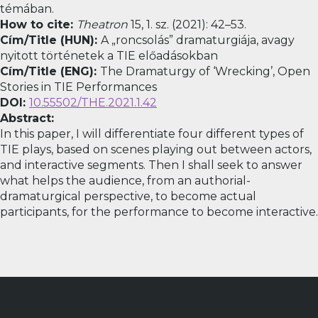
témában.
How to cite:
Theatron
15, 1. sz. (2021): 42–53.
Cím/Title (HUN):
A „roncsolás” dramaturgiája, avagy
nyitott történetek a TIE előadásokban
Cím/Title (ENG):
The Dramaturgy of ‘Wrecking’, Open
Stories in TIE Performances
DOI:
10.55502/THE.2021.1.42
Abstract:
In this paper, I will differentiate four different types of
TIE plays, based on scenes playing out between actors,
and interactive segments. Then I shall seek to answer
what helps the audience, from an authorial-
dramaturgical perspective, to become actual
participants, for the performance to become interactive.