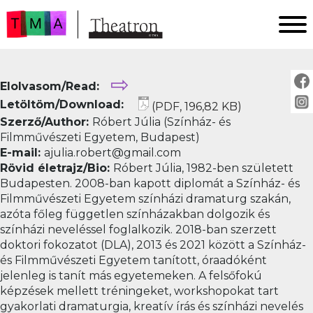
FŐOLDAL
⇨
Elolvasom/Read:
AKTUÁLIS
Letöltöm/Download:
(PDF, 196,82 KB)
ARCHÍVUM
Szerző/Author:
Róbert Júlia (Színház- és
IMPRESSZUM
Filmművészeti Egyetem, Budapest)
E-mail:
ajulia.robert@gmail.com
SZERZŐINKNEK
Rövid életrajz/Bio:
Róbert Júlia, 1982-ben született
FOR AUTHORS
Budapesten. 2008-ban kapott diplomát a Színház- és
PEER REVIEW
Filmművészeti Egyetem színházi dramaturg szakán,
azóta főleg független színházakban dolgozik és
színházi neveléssel foglalkozik. 2018-ban szerzett
doktori fokozatot (DLA), 2013 és 2021 között a Színház-
és Filmművészeti Egyetem tanított, óraadóként
jelenleg is tanít más egyetemeken. A felsőfokú
képzések mellett tréningeket, workshopokat tart
gyakorlati dramaturgia, kreatív írás és színházi nevelés