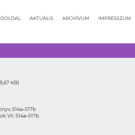
FŐOLDAL
AKTUÁLIS
ARCHÍVUM
IMPRESSZUM
8,67 KB)
önyv, 514a–517b
ook VII. 514a–517b