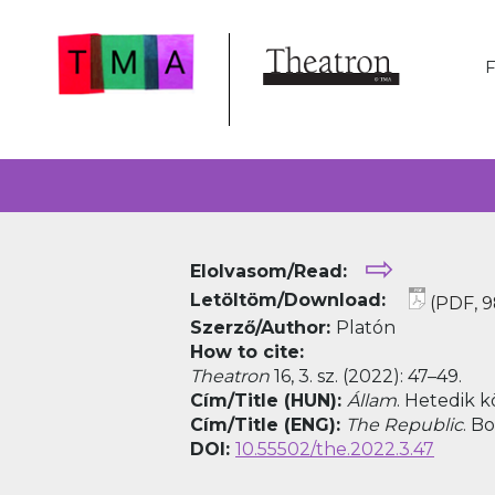
⇨
Elolvasom/Read:
Letöltöm/Download:
(PDF, 9
Szerző/Author:
Platón
How to cite:
Theatron
16, 3. sz. (2022): 47–49.
Cím/Title (HUN):
Állam
. Hetedik k
Cím/Title (ENG):
The Republic
. B
DOI:
10.55502/the.2022.3.47