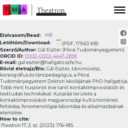
FŐOLDAL
⇨
Elolvasom/Read:
AKTUÁLIS
Letöltöm/Download:
(PDF, 179,63 KB)
ARCHÍVUM
Szerző/Author:
Gál Eszter (Pécsi Tudományegyetem)
IMPRESSZUM
ORCID ID:
0000-0002-4447-289X
E-mail:
gal.eszter@hallgato.szfe.hu
SZERZŐINKNEK
Rövid életrajz/Bio:
Gál Eszter, táncművész,
FOR AUTHORS
koreográfus és táncpedagógus, a Pécsi
PEER REVIEW
Tudományegyetem Doktori Iskolájának PhD-hallgatója.
Több mint huszonöt éve tanít kontaktimprovizációt és
testtudati technikákat. Kutatási területe a
kontaktimprovizáció magyarországi kultúrtörténeti
feltárása, fenomenológiai kibontása és alkalmazásának
elemzése.
How to cite:
Theatron
17, 2. sz. (2023): 176–185.