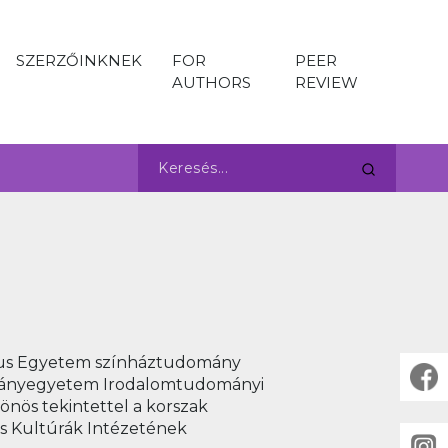
SZERZŐINKNEK
FOR
PEER
AUTHORS
REVIEW
átus Egyetem színháztudomány
ományegyetem Irodalomtudományi
önös tekintettel a korszak
és Kultúrák Intézetének