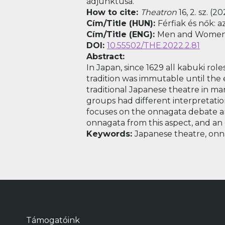
adjunktusa.
How to cite:
Theatron
16, 2. sz. (2
Cím/Title (HUN):
Férfiak és nők: 
Cím/Title (ENG):
Men and Women: 
DOI:
10.55502/THE.2022.2.81
Abstract:
In Japan, since 1629 all kabuki r
tradition was immutable until the
traditional Japanese theatre in m
groups had different interpretatio
focuses on the onnagata debate an
onnagata from this aspect, and an 
Keywords:
Japanese theatre, onn
Támogatóink