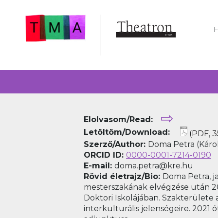
⇨
Elolvasom/Read:
Letöltöm/Download:
(PDF, 3
Szerző/Author:
Doma Petra (Káro
ORCID ID:
0000-0001-7214-0190
E-mail:
doma.petra@kre.hu
Rövid életrajz/Bio:
Doma Petra, j
mesterszakának elvégzése után 2
Doktori Iskolájában. Szakterülete 
interkulturális jelenségeire. 202