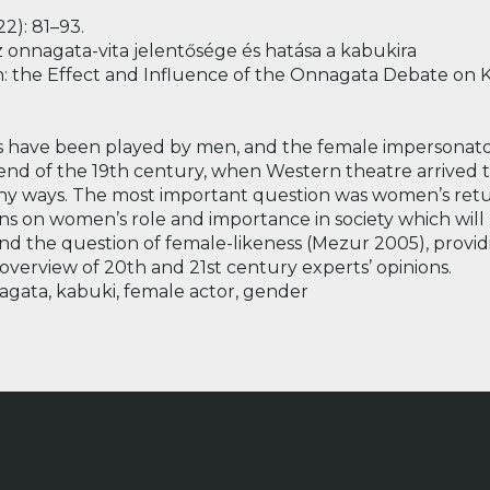
022): 81–93.
az onnagata-vita jelentősége és hatása a kabukira
the Effect and Influence of the Onnagata Debate on 
oles have been played by men, and the female impersonato
 end of the 19th century, when Western theatre arrived
any ways. The most important question was women’s retur
ns on women’s role and importance in society which will b
d the question of female-likeness (Mezur 2005), provid
overview of 20th and 21st century experts’ opinions.
agata, kabuki, female actor, gender