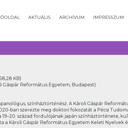
FŐOLDAL
AKTUÁLIS
ARCHÍVUM
IMPRESSZUM
58,28 KB)
li Gáspár Református Egyetem, Budapest)
apanológus, színháztörténész. A Károli Gáspár Reform
020-ban szerezte meg doktori fokozatát a Pécsi Tud
a 19–20. század fordulójának japán színháztörténete, kül
1 óta a Károli Gáspár Református Egyetem Keleti Nyelvek 